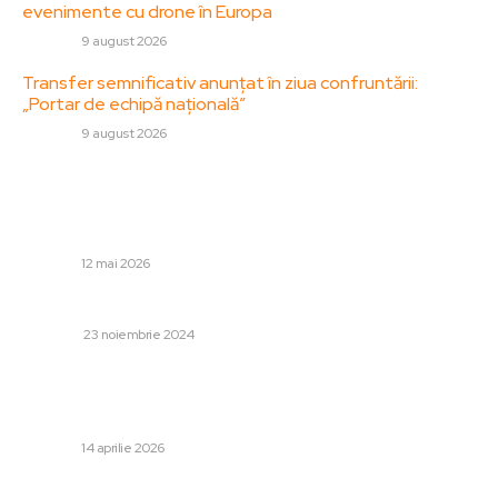
evenimente cu drone în Europa
DIVERSE
9 august 2026
Transfer semnificativ anunțat în ziua confruntării:
„Portar de echipă națională”
DIVERSE
9 august 2026
Stiri populare:
Cât de repede s-ar termina conflictul din Ucraina fără
Putin. Mihail Kasianov prezintă un exemplu…
DIVERSE
12 mai 2026
Cum se pot accesoriza rochiile scurte?
FASHION
23 noiembrie 2024
Consilierul lui Bolojan solicită lui Peter Magyar să
analizeze alocările financiare publice din Ungaria pentru
România: „Sunt suspiciuni semnificative”
DIVERSE
14 aprilie 2026