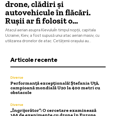
drone, clădiri și
autovehicule în flăcări.
Rușii ar fi folosit o…
Atacul aerian asupra KievuluiÎn timpul nopții, capitala
Ucrainei, Kiev, a fost supusă unui atac aerian masiv, cu
utilizarea dronelor de atac. Cetățenii orașului au...
Articole recente
Diverse
Performanță excepțională! Ștefania Uță,
campioană mondială U20 la 400 metri cu
obstacole
Diverse
„Îngrijorător”: O cercetare examinează
144 de evenimente cu drone în Europa