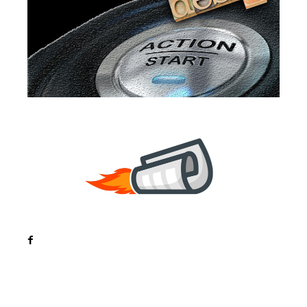
Noutati
Tech
Cultura si Entertainment
Sanatate / Hobby
Home & Deco