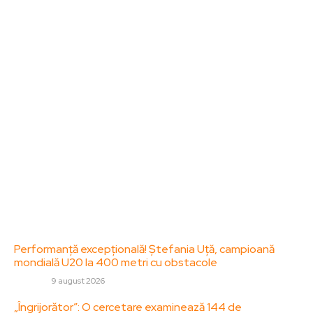
Bun venit la ZorideRomania.ro !
ZorideRomania.ro un site de știri / blog de noutăți,
dedicat diseminării de informații și actualități.
Acesta oferă articole, reportaje și analize pe teme
diverse, de la evenimente curente la subiecte
specifice de interes. Este un spațiu digital pentru
informare și educație. Contactati-ne oricand la
adresa: contact@zorideromania.ro
Politica de Confidentialitate – ZorideRomania.ro
Politica de cookies (GDPR)
Contact
Ultimele postari:
Performanță excepțională! Ștefania Uță, campioană
mondială U20 la 400 metri cu obstacole
DIVERSE
9 august 2026
„Îngrijorător”: O cercetare examinează 144 de