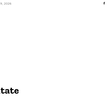
 9, 2026
AFACERI / INDUSTRII
CULTURA / ENTERTAINMENT
DIVERSE
HOME & DECO
SANATATE / HOBBY
TECH
tate