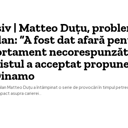
iv | Matteo Duțu, proble
an: ”A fost dat afară pe
rtament necorespunzăt
istul a acceptat propun
 Dinamo
ilan Matteo Duțu a întâmpinat o serie de provocări în timpul petrec
pact asupra carierei...