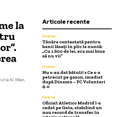
Articole recente
me la
ntru
Diverse
Tânăra contestată pentru
or”.
banii lăsați în plic la nuntă:
„Cu 1.600 de lei, era mai bine
erea
să nu vii”
Diverse
Nu s-au dat bătuti! » Ce s-a
petrecut pe gazon, imediat
ut la AC Milan,
după Dinamo – FC Voluntari
4-0
Diverse
Oficial: Atletico Madrid l-a
cedat pe Gata, stabilind un
nou record de transfer în
istoria națională.