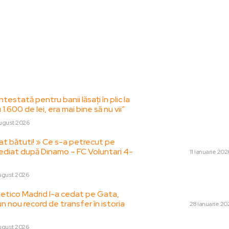
le postari:
Stiri popul
testată pentru banii lăsați în plic la
„În acest moment
 1.600 de lei, era mai bine să nu vii”
principalul produc
Uniunea Europeană”
ugust 2026
Ce afirmații aduce 
rezerva...
at bătuti! » Ce s-a petrecut pe
ediat după Dinamo – FC Voluntari 4-
DIVERSE
11 ianuarie 202
O membră PNL Secto
ugust 2026
prinși în flagrant
procurorii DNA
tletico Madrid l-a cedat pe Gata,
un nou record de transfer în istoria
DIVERSE
28 ianuarie 20
Orientul în flăcări: Teher
ugust 2026