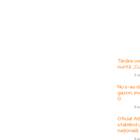
Bun venit la
Ultime
ZorideRomania.ro !
Tânăra con
nuntă: „Cu
ZorideRomania.ro un site de știri / blog de
DIVERSE
9 a
noutăți, dedicat diseminării de informații
și actualități. Acesta oferă articole,
Nu s-au d
reportaje și analize pe teme diverse, de la
gazon, im
0
evenimente curente la subiecte specifice
de interes. Este un spațiu digital pentru
DIVERSE
8 a
informare și educație. Contactati-ne
Oficial: A
oricand la adresa:
stabilind 
contact@zorideromania.ro
națională.
DIVERSE
8 a