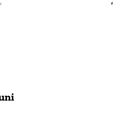
26
AFACERI / INDUSTRII
CULTURA / ENTERTAINMENT
DIVERSE
HOME & DECO
SANATATE / HOBBY
TECH
uni