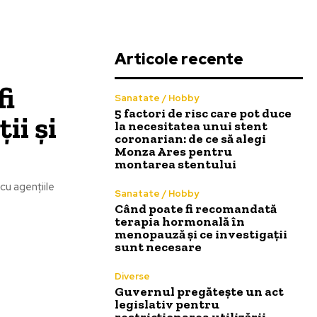
Articole recente
fi
Sanatate / Hobby
5 factori de risc care pot duce
ii și
la necesitatea unui stent
coronarian: de ce să alegi
Monza Ares pentru
montarea stentului
cu agențiile
Sanatate / Hobby
Când poate fi recomandată
terapia hormonală în
menopauză și ce investigații
sunt necesare
Diverse
Guvernul pregătește un act
legislativ pentru
restricționarea utilizării