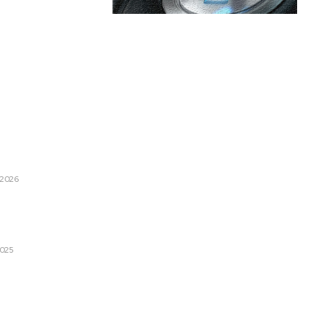
are:
Categorii:
ier inspirat și funcțional cu
de la REHAU?
Afaceri si Industrii
e 2026
Cultura si Entertainment
Diverse
 referitor la situația fetiței
tist: Întârziere între atacul
Home & Deco
 112
Sanatate / Hobby
2025
Tech
patele luptei pentru control.
u este o dispută în sensul