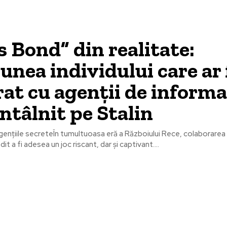
 Bond” din realitate:
unea individului care ar 
at cu agenții de informaț
 întâlnit pe Stalin
ențiile secreteÎn tumultuoasa eră a Războiului Rece, colaborarea 
t a fi adesea un joc riscant, dar și captivant....