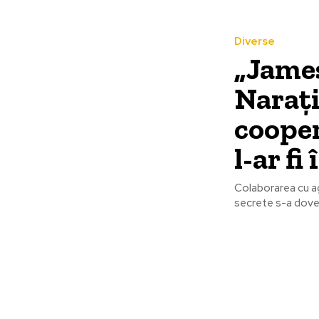
Diverse
„James
Narați
cooper
l-ar fi
Colaborarea cu ag
secrete s-a dovedi