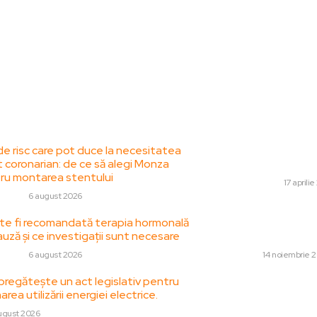
le postari:
Stiri popul
de risc care pot duce la necesitatea
Cum să creezi mobil
t coronarian: de ce să alegi Monza
suprafețele MDF 
ru montarea stentului
HOME & DECO
17 aprili
 HOBBY
6 august 2026
Ministrul Rogobete
e fi recomandată terapia hormonală
care a murit la den
uză și ce investigații sunt necesare
de cord și apelul la
 HOBBY
6 august 2026
DIVERSE
14 noiembrie 
pregătește un act legislativ pentru
Planul ascuns în s
area utilizării energiei electrice.
Expert politic: „N
clasic”
ugust 2026