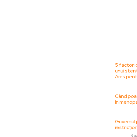
Bun venit la
Ultime
ZorideRomania.ro !
5 factori 
unui sten
ZorideRomania.ro un site de știri / blog de
Ares pent
noutăți, dedicat diseminării de informații
SANATATE /
și actualități. Acesta oferă articole,
reportaje și analize pe teme diverse, de la
Când poat
în menopa
evenimente curente la subiecte specifice
de interes. Este un spațiu digital pentru
SANATATE /
informare și educație. Contactati-ne
Guvernul 
oricand la adresa:
restricțion
contact@zorideromania.ro
DIVERSE
6 a