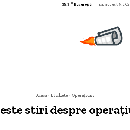
C
35.3
București
joi, august 6, 20
Acasă
Etichete
Operațiuni
este stiri despre
operați