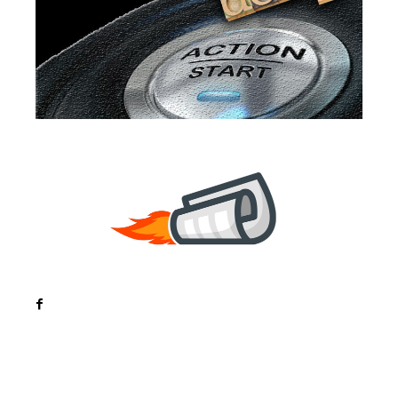
Noutati
Tech
Cultura si Entertainment
Sanatate / Hobby
Home & Deco