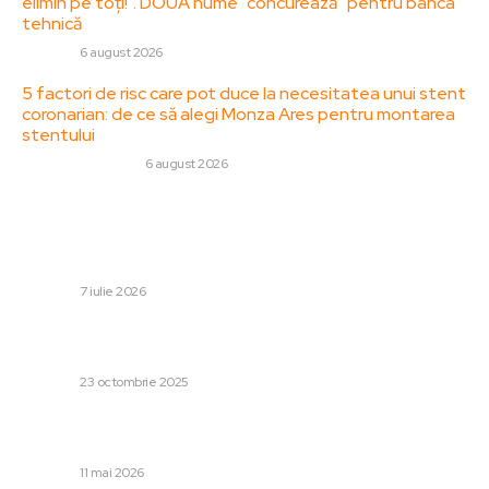
elimin pe toți!”. DOUĂ nume ”concurează” pentru banca
tehnică
DIVERSE
6 august 2026
5 factori de risc care pot duce la necesitatea unui stent
coronarian: de ce să alegi Monza Ares pentru montarea
stentului
SANATATE / HOBBY
6 august 2026
Stiri populare:
CM 2026: SUA, victorie categorică în fața Belgiei.
„Diavolii roșii” au provocat neliniște la Seattle.
DIVERSE
7 iulie 2026
Gică Hagi a discutat după ce turcii au declarat că au în
plan să părăsească România
DIVERSE
23 octombrie 2025
Magyar – Orbán, punct de vedere comun. Dilema care ar
putea îndruma noul prim-ministru al Ungariei pe drumul…
DIVERSE
11 mai 2026