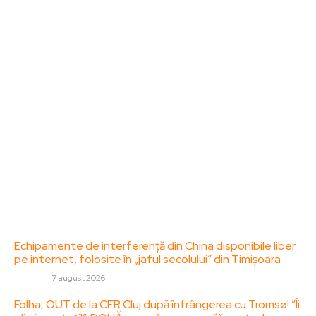
Bun venit la ZorideRomania.ro !
ZorideRomania.ro un site de știri / blog de noutăți,
dedicat diseminării de informații și actualități.
Acesta oferă articole, reportaje și analize pe teme
diverse, de la evenimente curente la subiecte
specifice de interes. Este un spațiu digital pentru
informare și educație. Contactati-ne oricand la
adresa: contact@zorideromania.ro
Politica de Confidentialitate – ZorideRomania.ro
Politica de cookies (GDPR)
Contact
Ultimele postari:
Echipamente de interferență din China disponibile liber
pe internet, folosite în „jaful secolului” din Timișoara
DIVERSE
7 august 2026
Folha, OUT de la CFR Cluj după înfrângerea cu Tromsø! ”Îi