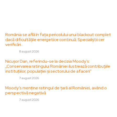
Politica de cookies (GDPR)
Contact
Ultimele postari:
România se află în fața pericolului unui blackout complet
dacă dificultățile energetice continuă. Specialiștii cer
verificări…
DIVERSE
8 august 2026
Nicușor Dan, referindu-se la decizia Moody’s:
„Conservarea ratingului României ilustrează contribuțiile
instituțiilor, populației și sectorului de afaceri”
DIVERSE
7 august 2026
Moody’s menține ratingul de țară al României, având o
perspectivă negativă
DIVERSE
7 august 2026
Stiri populare: