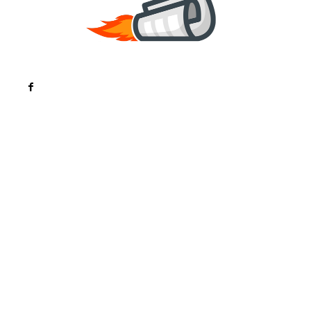
Noutati
Tech
Cultura si Entertainment
Sanatate / Hobby
Home & Deco
Bun venit la ZorideRomania.ro !
ZorideRomania.ro un site de știri / blog de noutăți,
dedicat diseminării de informații și actualități.
Acesta oferă articole, reportaje și analize pe teme
diverse, de la evenimente curente la subiecte
specifice de interes. Este un spațiu digital pentru
informare și educație. Contactati-ne oricand la
adresa: contact@zorideromania.ro
Politica de Confidentialitate – ZorideRomania.ro