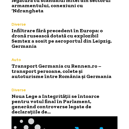
legătură cu scandalul mitei din sectorul
armamentului, conexiuni cu
‘Ndrangheta
Diverse
Infiltrare fără precedent în Europa: o
dronă rusească dotată cu explozibil
Semtex a sosit pe aeroportul din Leipzig,
Germania
Auto
Transport Germania cu Rennen.ro –
transport persoane, colete și
autoturisme între România și Germania
Diverse
Noua Lege a Integrității se întoarce
pentru votul final în Parlament,
generând controverse legate de
declarațiile de…