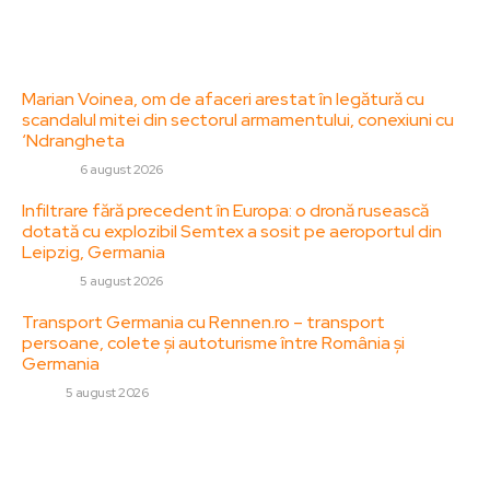
Contact
Ultimele postari:
Marian Voinea, om de afaceri arestat în legătură cu
scandalul mitei din sectorul armamentului, conexiuni cu
‘Ndrangheta
DIVERSE
6 august 2026
Infiltrare fără precedent în Europa: o dronă rusească
dotată cu explozibil Semtex a sosit pe aeroportul din
Leipzig, Germania
DIVERSE
5 august 2026
Transport Germania cu Rennen.ro – transport
persoane, colete și autoturisme între România și
Germania
AUTO
5 august 2026
Stiri populare:
Serghei Lavrov afirmă: „Ucrainenii au încercat să-l elimine