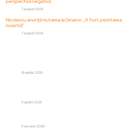
perspectivă negativă
DIVERSE
7 august 2026
Nicolescu anunță mutarea la Dinamo: „A fost prioritarea
noastră”
DIVERSE
7 august 2026
Stiri populare:
Atac armat în supermarketul din Kiev: cel puțin 5
persoane decedate și 10 rănite. Atacatorul, neutralizat
de autorități…
DIVERSE
18 aprilie 2026
Donald Trump declară că sute de rezervoare de petrol
din întreaga lume se îndreaptă spre SUA pentru a
cumpăra petrol american.
DIVERSE
11 aprilie 2026
Răspunsul inițial al Rusiei după ce Donald Trump a dat
ordine pentru atacul asupra Venezuelei
DIVERSE
3 ianuarie 2026