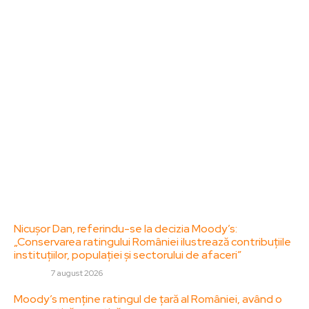
ZorideRomania.ro un site de știri / blog de noutăți,
dedicat diseminării de informații și actualități.
Acesta oferă articole, reportaje și analize pe teme
diverse, de la evenimente curente la subiecte
specifice de interes. Este un spațiu digital pentru
informare și educație. Contactati-ne oricand la
adresa: contact@zorideromania.ro
Politica de Confidentialitate – ZorideRomania.ro
Politica de cookies (GDPR)
Contact
Ultimele postari:
Nicușor Dan, referindu-se la decizia Moody’s:
„Conservarea ratingului României ilustrează contribuțiile
instituțiilor, populației și sectorului de afaceri”
DIVERSE
7 august 2026
Moody’s menține ratingul de țară al României, având o