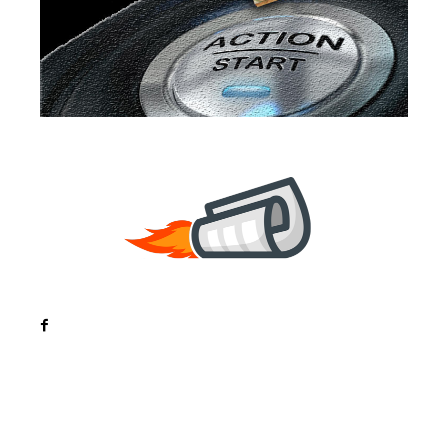
Noutati
Tech
Cultura si Entertainment
Sanatate / Hobby
Home & Deco
Bun venit la ZorideRomania.ro !