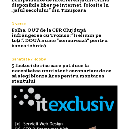
disponibile liber pe internet, folosite în
„jaful secolului” din Timișoara
Diverse
Folha, OUT de la CFR Cluj după
înfrângerea cu Tromsø! ”Îi elimin pe
toți!”. DOUĂ nume ”concurează” pentru
banca tehnică
Sanatate / Hobby
5 factori de risc care pot duce la
necesitatea unui stent coronarian: de ce
să alegi Monza Ares pentru montarea
stentului