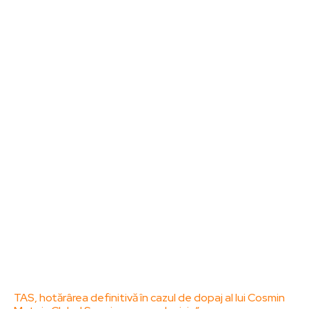
Noutati
Tech
Cultura si Entertainment
Sanatate / Hobby
Home & Deco
Bun venit la ZorideRomania.ro !
ZorideRomania.ro un site de știri / blog de noutăți,
dedicat diseminării de informații și actualități.
Acesta oferă articole, reportaje și analize pe teme
diverse, de la evenimente curente la subiecte
specifice de interes. Este un spațiu digital pentru
informare și educație. Contactati-ne oricand la
adresa: contact@zorideromania.ro
Politica de Confidentialitate – ZorideRomania.ro
Politica de cookies (GDPR)
Contact
Ultimele postari:
TAS, hotărârea definitivă în cazul de dopaj al lui Cosmin