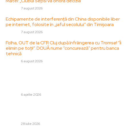
Matei: „Clubul Sepsi va onora decizia”
DIVERSE
7 august 2026
Echipamente de interferență din China disponibile liber
pe internet, folosite în „jaful secolului” din Timișoara
DIVERSE
7 august 2026
Folha, OUT de la CFR Cluj după înfrângerea cu Tromsø! ”Îi
elimin pe toți!”. DOUĂ nume ”concurează” pentru banca
tehnică
DIVERSE
6 august 2026
Stiri populare:
Universitatea Craiova – CFR Cluj 2-0: Oltenii au ajuns la
fața locului lider U Cluj
DIVERSE
6 aprilie 2026
Dinamo, pe cale de a încheia un acord final cu atacantul
de la FCSB: „câinii” au realizat o înțelegere cu un apărător
internațional. EXCLUSIV
DIVERSE
28 iulie 2026