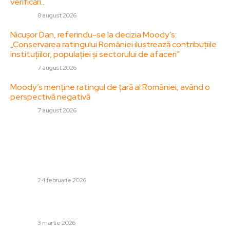
verificări…
DIVERSE
8 august 2026
Nicușor Dan, referindu-se la decizia Moody’s:
„Conservarea ratingului României ilustrează contribuțiile
instituțiilor, populației și sectorului de afaceri”
DIVERSE
7 august 2026
Moody’s menține ratingul de țară al României, având o
perspectivă negativă
DIVERSE
7 august 2026
Stiri populare:
Practically întreaga națiune sub influența precipitațiilor,
viscolului, ninsoarelor și vântului intens. Regiunile
afectate de cod portocaliu și…
DIVERSE
24 februarie 2026
Dosarul „Sex cu minore” al lui Dan Diaconescu a rămas
blocat la Tulcea. Ce s-a petrecut în ultimele 11 luni
DIVERSE
3 martie 2026