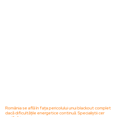
Noutati
Tech
Cultura si Entertainment
Sanatate / Hobby
Home & Deco
Bun venit la ZorideRomania.ro !
ZorideRomania.ro un site de știri / blog de noutăți,
dedicat diseminării de informații și actualități.
Acesta oferă articole, reportaje și analize pe teme
diverse, de la evenimente curente la subiecte
specifice de interes. Este un spațiu digital pentru
informare și educație. Contactati-ne oricand la
adresa: contact@zorideromania.ro
Politica de Confidentialitate – ZorideRomania.ro
Politica de cookies (GDPR)
Contact
Ultimele postari:
România se află în fața pericolului unui blackout complet
dacă dificultățile energetice continuă. Specialiștii cer