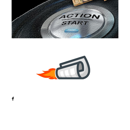
Noutati
Tech
Cultura si Entertainment
Sanatate / Hobby
Home & Deco