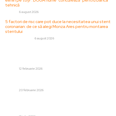
elimin pe toți!”. DOUĂ nume ”concurează” pentru banca
tehnică
DIVERSE
6 august 2026
5 factori de risc care pot duce la necesitatea unui stent
coronarian: de ce să alegi Monza Ares pentru montarea
stentului
SANATATE / HOBBY
6 august 2026
Stiri populare:
Robert Negoiță se întoarce la Primărie și îi este restituită
cauțiunea de 800.000 de lei. Tribunalul…
DIVERSE
12 februarie 2026
Trump declare un impozit „universal” de 10% după ce
Curtea Supremă a anulat taxele vamale.
DIVERSE
20 februarie 2026
Sondaj IRES pentru PSD: Preferințele de vot ale
românilor în eventualitatea unor alegeri parlamentare
duminica următoare