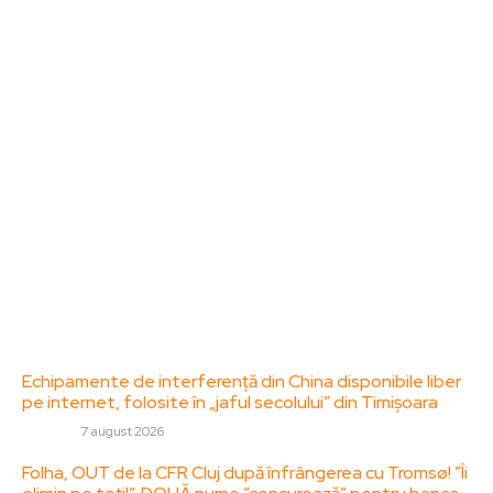
Bun venit la ZorideRomania.ro !
ZorideRomania.ro un site de știri / blog de noutăți,
dedicat diseminării de informații și actualități.
Acesta oferă articole, reportaje și analize pe teme
diverse, de la evenimente curente la subiecte
specifice de interes. Este un spațiu digital pentru
informare și educație. Contactati-ne oricand la
adresa: contact@zorideromania.ro
Politica de Confidentialitate – ZorideRomania.ro
Politica de cookies (GDPR)
Contact
Ultimele postari:
Echipamente de interferență din China disponibile liber
pe internet, folosite în „jaful secolului” din Timișoara
DIVERSE
7 august 2026
Folha, OUT de la CFR Cluj după înfrângerea cu Tromsø! ”Îi