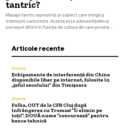
tantric?
Masajul tantric reprezintă un subiect care intrigă și
stârnește curiozitate. Acesta este adesea înțeles și
perceput diferit în funcție de cultura din care provine...
Articole recente
Diverse
Echipamente de interferență din China
disponibile liber pe internet, folosite în
„jaful secolului” din Timișoara
Diverse
Folha, OUT de la CFR Cluj după
înfrângerea cu Tromsø! ”Îi elimin pe
toți!”. DOUĂ nume ”concurează” pentru
banca tehnică