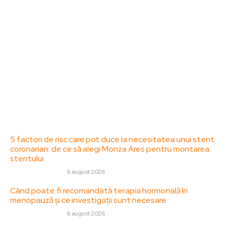
Acesta oferă articole, reportaje și analize pe teme
diverse, de la evenimente curente la subiecte
specifice de interes. Este un spațiu digital pentru
informare și educație. Contactati-ne oricand la
adresa: contact@zorideromania.ro
Politica de Confidentialitate – ZorideRomania.ro
Politica de cookies (GDPR)
Contact
Ultimele postari:
5 factori de risc care pot duce la necesitatea unui stent
coronarian: de ce să alegi Monza Ares pentru montarea
stentului
SANATATE / HOBBY
6 august 2026
Când poate fi recomandată terapia hormonală în
menopauză și ce investigații sunt necesare
SANATATE / HOBBY
6 august 2026