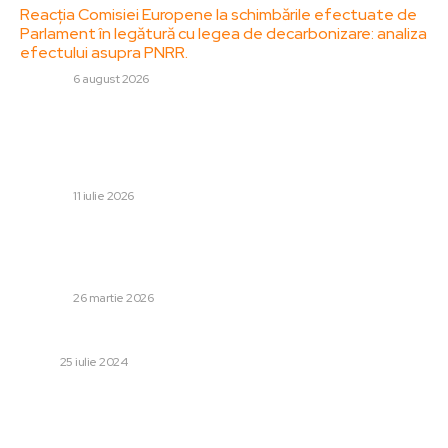
Reacția Comisiei Europene la schimbările efectuate de
Parlament în legătură cu legea de decarbonizare: analiza
efectului asupra PNRR.
DIVERSE
6 august 2026
Stiri populare:
Cât a costat transferul lui Gnahore la FCSB pentru
Becali
DIVERSE
11 iulie 2026
Gigi Becali a intervenit în direct după meciul Turcia –
România: „Pe Hagi nu-l veți observa NICIODATĂ jucând
alături de ei doi”
DIVERSE
26 martie 2026
Cum se vopsesc jantele auto?
AUTO
25 iulie 2024
Categorii: