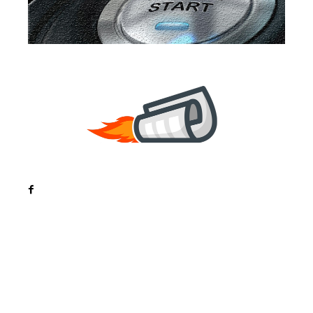
Noutati
Tech
Cultura si Entertainment
Sanatate / Hobby
Home & Deco
Bun venit la ZorideRomania.ro !
ZorideRomania.ro un site de știri / blog de noutăți,
dedicat diseminării de informații și actualități.