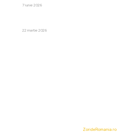
DIVERSE
7 iunie 2026
Israel cere întregii Europe să se unim în combaterea
Iranului. Avertismentul prim-ministrului…
DIVERSE
22 martie 2026
Categorii:
Afaceri si Industrii
Cultura si Entertainment
Diverse
Home & Deco
Sanatate / Hobby
Tech
© Acest site este creat si administrat de
ZorideRomania.ro
. Toate
drepturile rezervate.