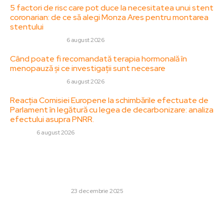
5 factori de risc care pot duce la necesitatea unui stent
coronarian: de ce să alegi Monza Ares pentru montarea
stentului
SANATATE / HOBBY
6 august 2026
Când poate fi recomandată terapia hormonală în
menopauză și ce investigații sunt necesare
SANATATE / HOBBY
6 august 2026
Reacția Comisiei Europene la schimbările efectuate de
Parlament în legătură cu legea de decarbonizare: analiza
efectului asupra PNRR.
DIVERSE
6 august 2026
Stiri populare:
Pași simpli prin care o firmă poate adopta soluții
sustenabile și complete
AFACERI SI INDUSTRII
23 decembrie 2025
Trump a părăsit un interviu la NBC News din cauza
întrebărilor dificile