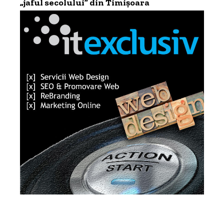
„jaful secolului” din Timișoara