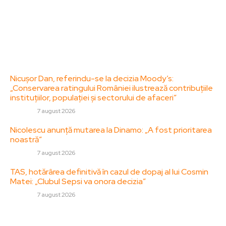
Politica de Confidentialitate – ZorideRomania.ro
Politica de cookies (GDPR)
Contact
Ultimele postari:
Nicușor Dan, referindu-se la decizia Moody’s:
„Conservarea ratingului României ilustrează contribuțiile
instituțiilor, populației și sectorului de afaceri”
DIVERSE
7 august 2026
Nicolescu anunță mutarea la Dinamo: „A fost prioritarea
noastră”
DIVERSE
7 august 2026
TAS, hotărârea definitivă în cazul de dopaj al lui Cosmin
Matei: „Clubul Sepsi va onora decizia”
DIVERSE
7 august 2026
Stiri populare: