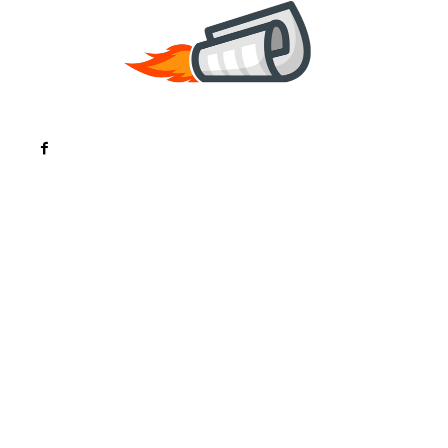
Noutati
Tech
Cultura si Entertainment
Sanatate / Hobby
Home & Deco
Bun venit la ZorideRomania.ro !
ZorideRomania.ro un site de știri / blog de noutăți,
dedicat diseminării de informații și actualități.
Acesta oferă articole, reportaje și analize pe teme
diverse, de la evenimente curente la subiecte
specifice de interes. Este un spațiu digital pentru
informare și educație. Contactati-ne oricand la
adresa: contact@zorideromania.ro