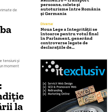
persoane, colete și
autoturisme între România
xprimate de
și Germania
Diverse
aba
Noua Lege a Integrității se
întoarce pentru votul final
în Parlament, generând
controverse legate de
declarațiile de…
 tensiuni și
t un moment
:
ndiție
rii la