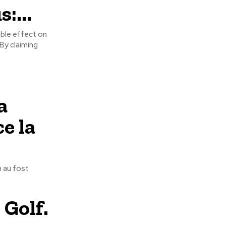
:...
ble effect on
 By claiming
a
e la
an au fost
 Golf.