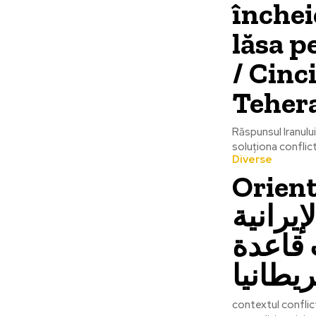
închei
lăsa 
/ Cinc
Teher
Răspunsul Iranulu
soluționa conflic
Diverse
Orientu
إيرانية
قاعدة
ريطانيا
contextul conflict