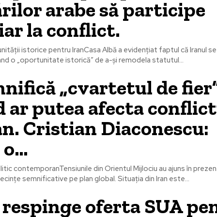
ărilor arabe să participe
ar la conflict.
tății istorice pentru IranCasa Albă a evidențiat faptul că Iranul se 
ând o „oportunitate istorică” de a-și remodela statutul...
nifică „cvartetul de fier”
 ar putea afecta conflict
an. Cristian Diaconescu:
 o…
tic contemporanTensiunile din Orientul Mijlociu au ajuns în prezent
ecințe semnificative pe plan global. Situația din Iran este...
 respinge oferta SUA pe