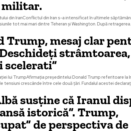
 militar.
ului din IranConflictul din Iran s-a intensificat în ultimele săptămâni
siunile tot mai mari dintre Teheran și Washington. După retragerea..
d Trump, mesaj clar pen
„Deschideți strâmtoarea,
 scelerati”
ției lui TrumpAfirmația președintelui Donald Trump referitoare la I
tensiuni crescânde între cele două țări. Fundalul acestei declarații
lbă susține că Iranul di
șansă istorică”. Trump,
upat” de perspectiva de