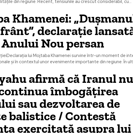
alitățile din regiune. Recent, tensiunile au crescut considerabil, cu...
ba Khamenei: „Dușmanul
nfrânt”, declarație lansat
 Anului Nou persan
țieiDeclarația lui Mojtaba Khamenei survine într-un moment de int
ționale și în contextul unor evenimente importante din regiune. În ultim
ahu afirmă că Iranul n
 continua îmbogățirea
lui sau dezvoltarea de
e balistice / Contestă
nța exercitată asupra lui