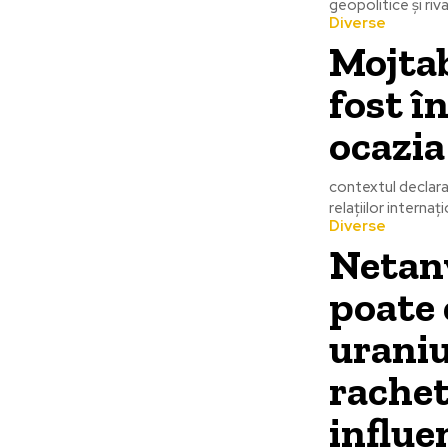
geopolitice și riv
Diverse
Mojta
fost î
ocazia
contextul declara
relațiilor interna
Diverse
Netany
poate
uraniu
rachet
influe