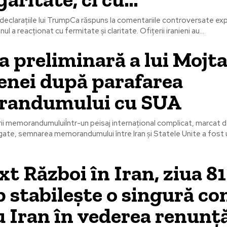
la declarațiile lui TrumpCa răspuns la comentariile controversate e
l a reacționat cu fermitate și claritate. Ofițerii iranieni au...
a preliminară a lui Mojt
nei după parafarea
andumului cu SUA
i memorandumuluiÎntr-un peisaj internațional complicat, marcat de
ngate, semnarea memorandumului între Iran și Statele Unite a fos
xt Război în Iran, ziua 81
stabilește o singură co
 Iran în vederea renunță