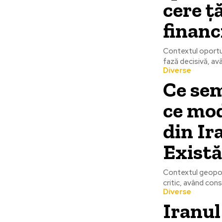
cere ț
financi
Contextul oportuni
fază decisivă, av
Diverse
Ce sem
ce mod
din Ir
Există
Contextul geopoli
critic, având cons
Diverse
Iranul