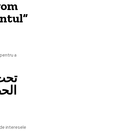
 vom
ntul”
 pentru a
الحص
ă de interesele