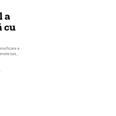
 a
ă cu
ensificare a
ele luni,...
u