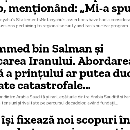
 menționând: „Mi-a spus
anyahu's StatementsNetanyahu's assertions have had a considera
cussions pertaining to regional security and Iran's nuclear program.
med bin Salman și
area Iranului. Abordare
ă a prințului ar putea duc
ate catastrofale…
or dintre Arabia Saudită și IranLegăturile dintre Arabia Saudită și Ir
 tensiuni și rivalitate pe parcursul decadelor, având fundații...
 își fixează noi scopuri în