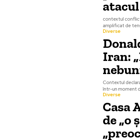
atacul
contextul conflict
amplificat de ten
Diverse
Donal
Iran: 
nebuni
Contextul declara
într-un moment de 
Diverse
Casa A
de „o 
„preoc