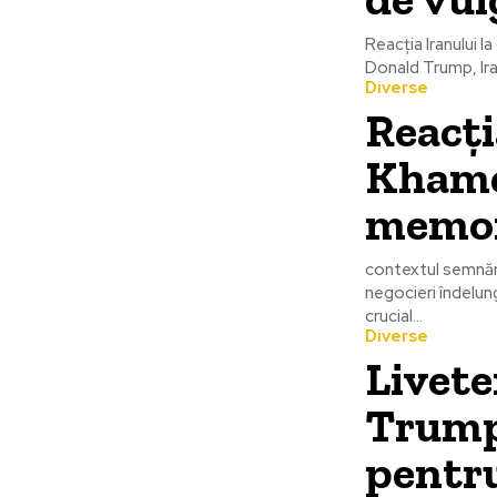
Reacția Iranului 
Donald Trump, Iranu
Diverse
Reacți
Khame
memor
contextul semnări
negocieri îndelu
crucial...
Diverse
Livete
Trump 
pentru