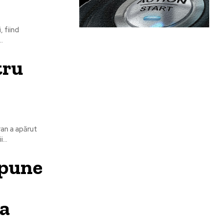
, fiind
.
tru
ran a apărut
...
spune
 a