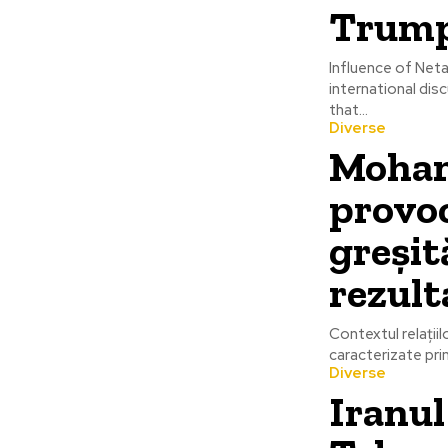
Trump,
Influence of Net
international dis
that...
Diverse
Moham
provoc
greșit
rezult
Contextul relațiil
caracterizate prin
Diverse
Iranul