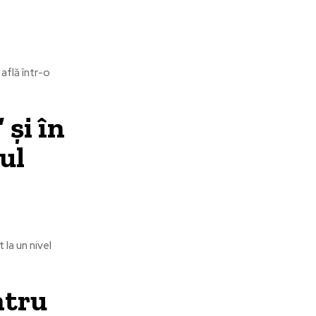
află într-o
 și în
ul
 la un nivel
ntru