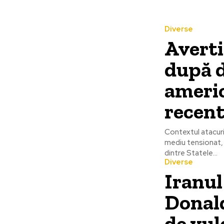
Diverse
Avert
după d
americ
recent
Contextul atacuri
mediu tensionat, 
dintre Statele...
Diverse
Iranul
Donal
de vul