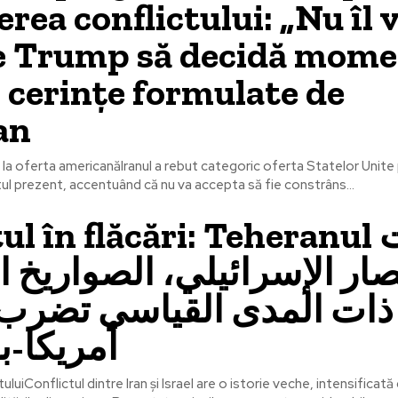
erea conflictului: „Nu îl
pe Trump să decidă mome
i cerințe formulate de
an
i la oferta americanăIranul a rebut categoric oferta Statelor Unite
tul prezent, accentuând că nu va accepta să fie constrâns...
l în flăcări: Teheranul تحت
ار الإسرائيلي، الصواريخ ال
ذات المدى القياسي تضرب 
أمريكا-ب
uluiConflictul dintre Iran și Israel are o istorie veche, intensificat