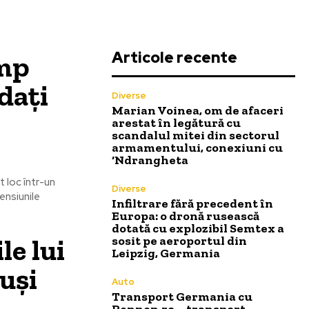
Articole recente
ump
dați
Diverse
Marian Voinea, om de afaceri
arestat în legătură cu
scandalul mitei din sectorul
armamentului, conexiuni cu
‘Ndrangheta
 loc într-un
Diverse
ensiunile
Infiltrare fără precedent în
Europa: o dronă rusească
dotată cu explozibil Semtex a
le lui
sosit pe aeroportul din
Leipzig, Germania
uși
Auto
Transport Germania cu
Rennen.ro – transport