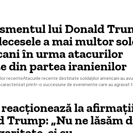
ismentul lui Donald Tr
ecesele a mai multor sol
ani în urma atacurilor
e din partea iranienilor
lor recenteAtacurile recente destinate soldaților americani au avut
caracterizat printr-o succesiune de evenimente care au agravat t
 reacționează la afirmații
d Trump: „Nu ne lăsăm d
garitate, ci cu…