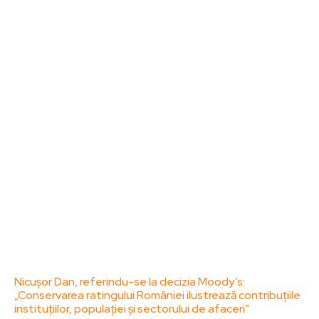
Sanatate / Hobby
Home & Deco
Bun venit la ZorideRomania.ro !
ZorideRomania.ro un site de știri / blog de noutăți,
dedicat diseminării de informații și actualități.
Acesta oferă articole, reportaje și analize pe teme
diverse, de la evenimente curente la subiecte
specifice de interes. Este un spațiu digital pentru
informare și educație. Contactati-ne oricand la
adresa: contact@zorideromania.ro
Politica de Confidentialitate – ZorideRomania.ro
Politica de cookies (GDPR)
Contact
Ultimele postari:
Nicușor Dan, referindu-se la decizia Moody’s:
„Conservarea ratingului României ilustrează contribuțiile
instituțiilor, populației și sectorului de afaceri”