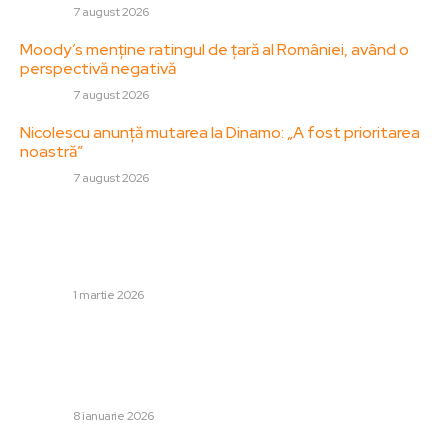
DIVERSE
7 august 2026
Moody’s menține ratingul de țară al României, având o
perspectivă negativă
DIVERSE
7 august 2026
Nicolescu anunță mutarea la Dinamo: „A fost prioritarea
noastră”
DIVERSE
7 august 2026
Stiri populare:
Iran a trimis două rachete către Cipru, susține ministrul
britanic al Apărării. Executivul cipriot…
DIVERSE
1 martie 2026
Avertisment referitor la un atac iminent masiv împotriva
Ucrainei: Ambasada Statelor Unite a publicat o
notificare după atacul cu rachetă hipersonică al Rusiei
asupra...
DIVERSE
8 ianuarie 2026