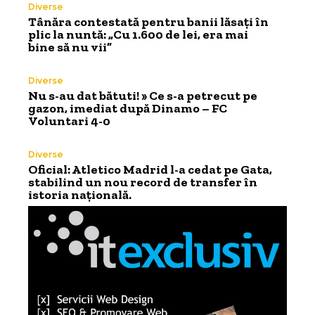
Diverse
Tânăra contestată pentru banii lăsați în
plic la nuntă: „Cu 1.600 de lei, era mai
bine să nu vii”
Diverse
Nu s-au dat bătuti! » Ce s-a petrecut pe
gazon, imediat după Dinamo – FC
Voluntari 4-0
Diverse
Oficial: Atletico Madrid l-a cedat pe Gata,
stabilind un nou record de transfer în
istoria națională.