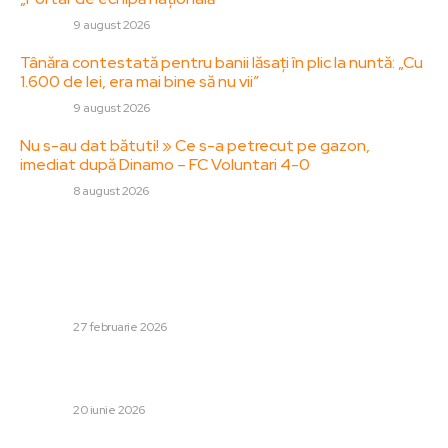
DIVERSE
9 august 2026
Tânăra contestată pentru banii lăsați în plic la nuntă: „Cu
1.600 de lei, era mai bine să nu vii”
DIVERSE
9 august 2026
Nu s-au dat bătuti! » Ce s-a petrecut pe gazon,
imediat după Dinamo – FC Voluntari 4-0
DIVERSE
8 august 2026
Stiri populare:
Nicolae Robu și Gheorghe Ciuhandu, exonerați definitiv
în privința vânzării locuințelor conform Legii 112. Primele
reacții.
DIVERSE
27 februarie 2026
Trump afirmă că Meloni i-a cerut „în mod repetat” să
facă o fotografie cu el la summitul G7…
DIVERSE
20 iunie 2026
Prețurile la benzină și motorină au crescut: două ajustări