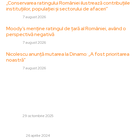
„Conservarea ratingului României ilustrează contribuțiile
instituțiilor, populației și sectorului de afaceri”
DIVERSE
7 august 2026
Moody’s menține ratingul de țară al României, având o
perspectivă negativă
DIVERSE
7 august 2026
Nicolescu anunță mutarea la Dinamo: „A fost prioritarea
noastră”
DIVERSE
7 august 2026
Stiri populare:
Rezistență în Congresul Statelor Unite față de
retragerea forțelor americane: „România a fost un
partener de încredere/ Hotărârea comunică un mesaj
eronat Rusiei”
DIVERSE
29 octombrie 2025
De ce este Bucureștiul atât de aglomerat?
LIFESTYLE
26 aprilie 2024