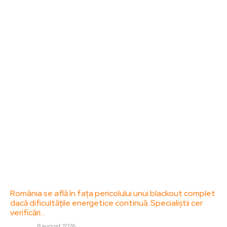
Bun venit la ZorideRomania.ro !
ZorideRomania.ro un site de știri / blog de noutăți,
dedicat diseminării de informații și actualități.
Acesta oferă articole, reportaje și analize pe teme
diverse, de la evenimente curente la subiecte
specifice de interes. Este un spațiu digital pentru
informare și educație. Contactati-ne oricand la
adresa: contact@zorideromania.ro
Politica de Confidentialitate – ZorideRomania.ro
Politica de cookies (GDPR)
Contact
Ultimele postari:
România se află în fața pericolului unui blackout complet
dacă dificultățile energetice continuă. Specialiștii cer
verificări…
DIVERSE
8 august 2026