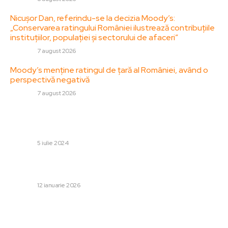
Nicușor Dan, referindu-se la decizia Moody’s:
„Conservarea ratingului României ilustrează contribuțiile
instituțiilor, populației și sectorului de afaceri”
DIVERSE
7 august 2026
Moody’s menține ratingul de țară al României, având o
perspectivă negativă
DIVERSE
7 august 2026
Stiri populare:
Componentele principale ale unei instalații electrice
DIVERSE
5 iulie 2024
„Explorarea lămpilor sovietice: Oreșnik, minunea militară a
Rusiei, studiat în detaliu.”
DIVERSE
12 ianuarie 2026
Avertisment referitor la un atac iminent masiv împotriva
Ucrainei: Ambasada Statelor Unite a publicat o
notificare după atacul cu rachetă hipersonică al Rusiei