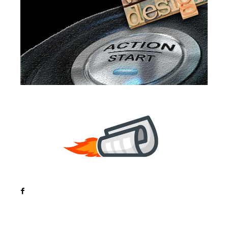
Noutati
Tech
Cultura si Entertainment
Sanatate / Hobby
Home & Deco