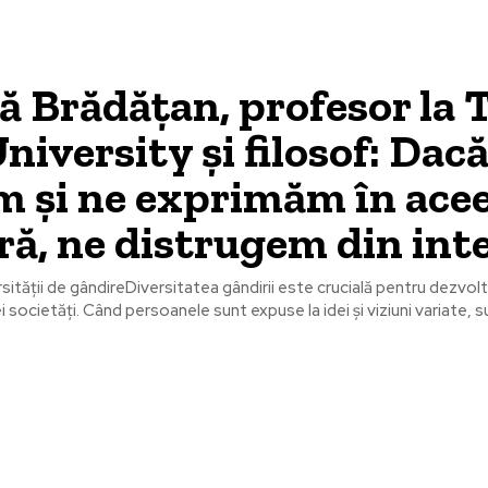
ă Brădățan, profesor la 
niversity și filosof: Dacă
 și ne exprimăm în acee
ă, ne distrugem din inte
sității de gândireDiversitatea gândirii este crucială pentru dezvolt
 societăți. Când persoanele sunt expuse la idei și viziuni variate, su