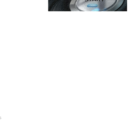
are:
Categorii:
ă faptul că PSD evaluează
a „acțiuni” pentru un
Afaceri si Industrii
ut de la Traian Băsescu
Cultura si Entertainment
Diverse
 în Munții Făgăraș, generată
Home & Deco
Bâlea Lac. Recomandările
Sanatate / Hobby
6
Tech
arius Baciu remarcă dificultăți