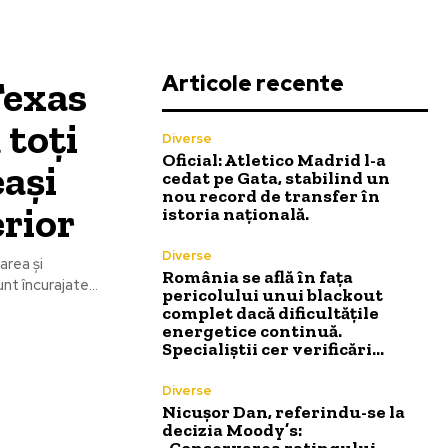
Articole recente
Texas
 toți
Diverse
Oficial: Atletico Madrid l-a
ași
cedat pe Gata, stabilind un
nou record de transfer în
rior
istoria națională.
Diverse
area și
România se află în fața
nt încurajate...
pericolului unui blackout
complet dacă dificultățile
energetice continuă.
Specialiștii cer verificări…
Diverse
Nicușor Dan, referindu-se la
decizia Moody’s:
„Conservarea ratingului