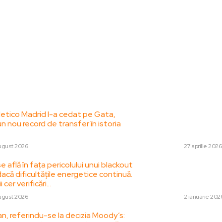
le postari:
Stiri popul
tletico Madrid l-a cedat pe Gata,
Ilie Bolojan indic
un nou record de transfer în istoria
opțiunea de a lans
scenariu nemaivăz
ugust 2026
DIVERSE
27 aprilie 2026
 află în fața pericolului unui blackout
Avalanșă gigantică
că dificultățile energetice continuă.
de doi schiori la 
i cer verificări…
Salvamont.
ugust 2026
DIVERSE
2 ianuarie 202
n, referindu-se la decizia Moody’s:
Aspectul în care M