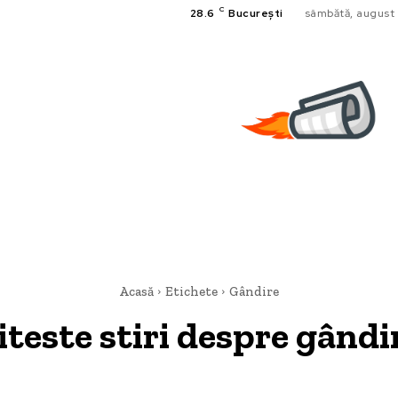
C
28.6
București
sâmbătă, august 
Acasă
Etichete
Gândire
iteste stiri despre
gândi