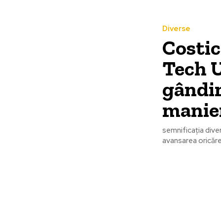
Diverse
Costic
Tech U
gândim
manier
semnificația diver
avansarea oricărei