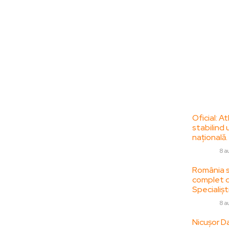
Bun venit la
Ultime
ZorideRomania.ro !
Oficial: A
stabilind 
ZorideRomania.ro un site de știri / blog de
națională.
noutăți, dedicat diseminării de informații
DIVERSE
8 a
și actualități. Acesta oferă articole,
reportaje și analize pe teme diverse, de la
România se
complet da
evenimente curente la subiecte specifice
Specialiști
de interes. Este un spațiu digital pentru
informare și educație. Contactati-ne
DIVERSE
8 a
oricand la adresa:
Nicușor Da
contact@zorideromania.ro