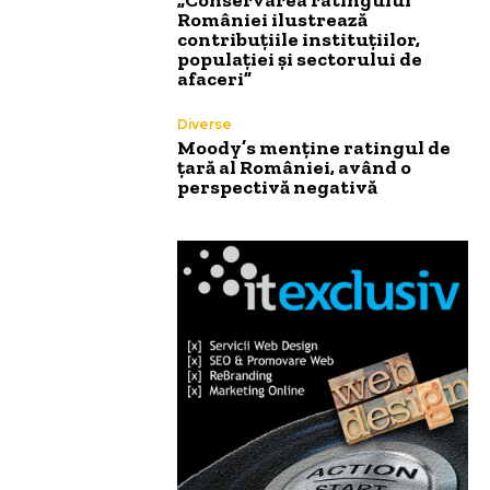
României ilustrează
contribuțiile instituțiilor,
populației și sectorului de
afaceri”
Diverse
Moody’s menține ratingul de
țară al României, având o
perspectivă negativă