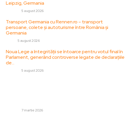
Leipzig, Germania
DIVERSE
5 august 2026
Transport Germania cu Rennen.ro – transport
persoane, colete și autoturisme între România și
Germania
AUTO
5 august 2026
Noua Lege a Integrității se întoarce pentru votul final în
Parlament, generând controverse legate de declarațiile
de…
DIVERSE
5 august 2026
Stiri populare:
Iranul își exprima regretul față de vecini pentru
bombardamentele efectuate și stabilește condiții
pentru a înceta atacurile.
DIVERSE
7 martie 2026
Restricții de trafic din cauza sezonului rece pe șoselele
din țară: precipitații sub formă de ninsoare prognozate în