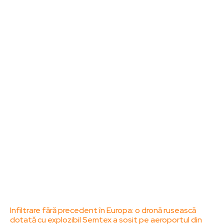
Noutati
Tech
Cultura si Entertainment
Sanatate / Hobby
Home & Deco
Bun venit la ZorideRomania.ro !
ZorideRomania.ro un site de știri / blog de noutăți,
dedicat diseminării de informații și actualități.
Acesta oferă articole, reportaje și analize pe teme
diverse, de la evenimente curente la subiecte
specifice de interes. Este un spațiu digital pentru
informare și educație. Contactati-ne oricand la
adresa: contact@zorideromania.ro
Politica de Confidentialitate – ZorideRomania.ro
Politica de cookies (GDPR)
Contact
Ultimele postari:
Infiltrare fără precedent în Europa: o dronă rusească
dotată cu explozibil Semtex a sosit pe aeroportul din