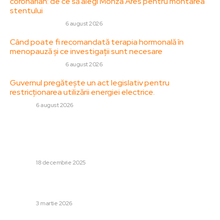
coronarian: de ce să alegi Monza Ares pentru montarea
stentului
SANATATE / HOBBY
6 august 2026
Când poate fi recomandată terapia hormonală în
menopauză și ce investigații sunt necesare
SANATATE / HOBBY
6 august 2026
Guvernul pregătește un act legislativ pentru
restricționarea utilizării energiei electrice.
DIVERSE
6 august 2026
Stiri populare:
Incendiu la nivelul opt al unei clădiri din Brașov. Un bărbat
a suferit arsuri la față și pe membre.
DIVERSE
18 decembrie 2025
Dosarul „Sex cu minore” al lui Dan Diaconescu a rămas
blocat la Tulcea. Ce s-a petrecut în ultimele 11 luni
DIVERSE
3 martie 2026