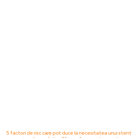
Noutati
Tech
Cultura si Entertainment
Sanatate / Hobby
Home & Deco
Bun venit la ZorideRomania.ro !
ZorideRomania.ro un site de știri / blog de noutăți,
dedicat diseminării de informații și actualități.
Acesta oferă articole, reportaje și analize pe teme
diverse, de la evenimente curente la subiecte
specifice de interes. Este un spațiu digital pentru
informare și educație. Contactati-ne oricand la
adresa: contact@zorideromania.ro
Politica de Confidentialitate – ZorideRomania.ro
Politica de cookies (GDPR)
Contact
Ultimele postari:
5 factori de risc care pot duce la necesitatea unui stent