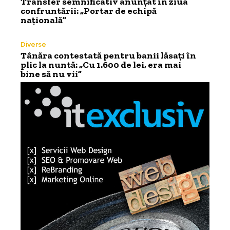
Transfer semnificativ anunțat în ziua
confruntării: „Portar de echipă
națională”
Diverse
Tânăra contestată pentru banii lăsați în
plic la nuntă: „Cu 1.600 de lei, era mai
bine să nu vii”