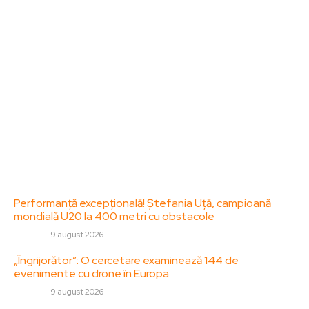
dedicat diseminării de informații și actualități.
Acesta oferă articole, reportaje și analize pe teme
diverse, de la evenimente curente la subiecte
specifice de interes. Este un spațiu digital pentru
informare și educație. Contactati-ne oricand la
adresa: contact@zorideromania.ro
Politica de Confidentialitate – ZorideRomania.ro
Politica de cookies (GDPR)
Contact
Ultimele postari:
Performanță excepțională! Ștefania Uță, campioană
mondială U20 la 400 metri cu obstacole
DIVERSE
9 august 2026
„Îngrijorător”: O cercetare examinează 144 de
evenimente cu drone în Europa
DIVERSE
9 august 2026