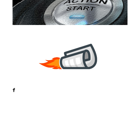
Noutati
Tech
Cultura si Entertainment
Sanatate / Hobby
Home & Deco
Bun venit la ZorideRomania.ro !
ZorideRomania.ro un site de știri / blog de noutăți,