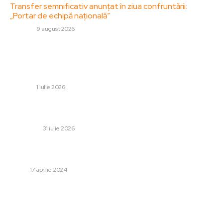
Transfer semnificativ anunțat în ziua confruntării:
„Portar de echipă națională”
DIVERSE
9 august 2026
Stiri populare:
Alexandru Pantea a încheiat colaborarea cu FCSB și a
fost deja introdus de noul său club
DIVERSE
1 iulie 2026
10 locuri pe care le poți vizita în Sighetu Marmației într-
un weekend
TIMP LIBER
31 iulie 2026
Pot închiria o mașină direct de la Aeroportul Cluj-
Napoca?
AUTO
17 aprilie 2024
Categorii:
Afaceri si Industrii