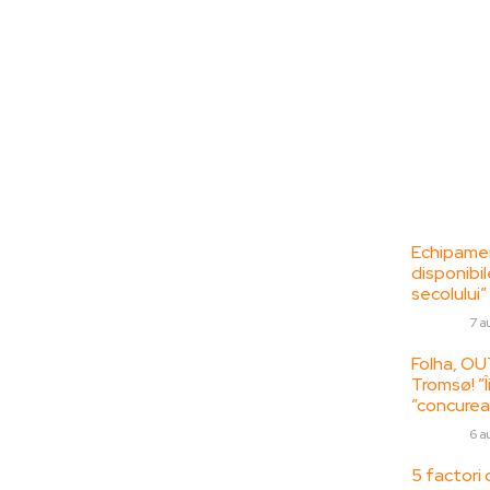
Bun venit la
Ultime
ZorideRomania.ro !
Echipamen
disponibil
ZorideRomania.ro un site de știri / blog de
secolului”
noutăți, dedicat diseminării de informații
DIVERSE
7 a
și actualități. Acesta oferă articole,
reportaje și analize pe teme diverse, de la
Folha, OU
Tromsø! ”Î
evenimente curente la subiecte specifice
”concurea
de interes. Este un spațiu digital pentru
informare și educație. Contactati-ne
DIVERSE
6 a
oricand la adresa:
5 factori 
contact@zorideromania.ro