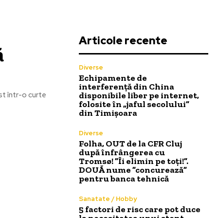
Articole recente
ă
Diverse
Echipamente de
interferență din China
disponibile liber pe internet,
t într-o curte
folosite în „jaful secolului”
din Timișoara
Diverse
Folha, OUT de la CFR Cluj
după înfrângerea cu
Tromsø! ”Îi elimin pe toți!”.
DOUĂ nume ”concurează”
pentru banca tehnică
Sanatate / Hobby
5 factori de risc care pot duce
la necesitatea unui stent