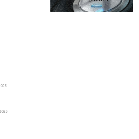
are:
Categorii:
I-au acordat nota unu după
ona 3-0
Afaceri si Industrii
2025
Cultura si Entertainment
Diverse
 va celebra anul nou: Istoria
26 pe mapamond
Home & Deco
 2025
Sanatate / Hobby
u Ucraina de a aproba noua
Tech
a lui Trump. „Se exercită o
iar termenele sunt extrem