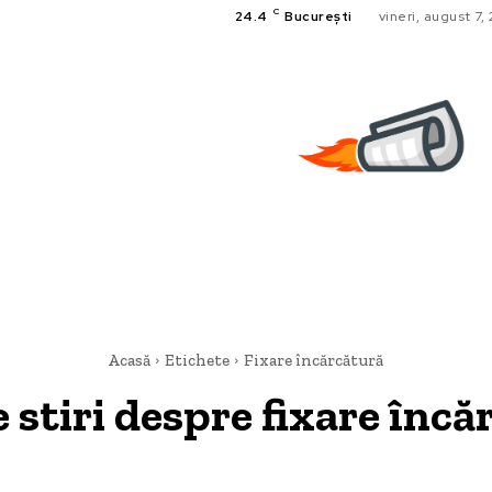
C
24.4
București
vineri, august 7,
Acasă
Etichete
Fixare încărcătură
e stiri despre
fixare încă