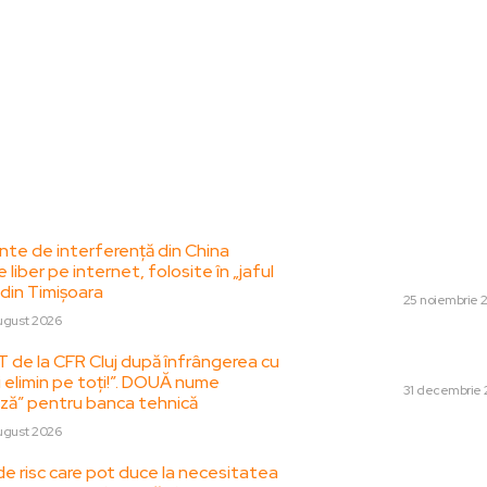
le postari:
Stiri popul
te de interferență din China
Fără îngăduință! 
e liber pe internet, folosite în „jaful
Chelsea – Barcel
 din Timișoara
DIVERSE
25 noiembrie 
ugust 2026
Prima națiune care
T de la CFR Cluj după înfrângerea cu
Revelionului 20
i elimin pe toți!”. DOUĂ nume
DIVERSE
31 decembrie
ză” pentru banca tehnică
Data limită pentr
ugust 2026
propunere de pace 
de risc care pot duce la necesitatea
presiune enormă, 