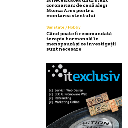
coronarian: de ce să alegi
Monza Ares pentru
montarea stentului
Sanatate / Hobby
Când poate fi recomandată
terapia hormonală în
menopauză și ce investigații
sunt necesare