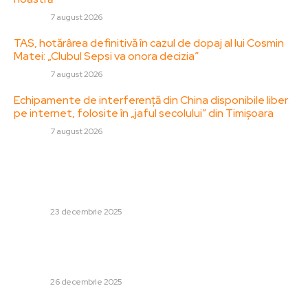
DIVERSE
7 august 2026
TAS, hotărârea definitivă în cazul de dopaj al lui Cosmin
Matei: „Clubul Sepsi va onora decizia”
DIVERSE
7 august 2026
Echipamente de interferență din China disponibile liber
pe internet, folosite în „jaful secolului” din Timișoara
DIVERSE
7 august 2026
Stiri populare:
Ucraina își retrage soldați din Siversk, localitate
controlată de forțele ruse „după 41 de luni de lupte”
DIVERSE
23 decembrie 2025
„Anul următor va continua să fie provocator”.
Comentariile ministrului Economiei referitoare la
depășirea perioadei dificile.
DIVERSE
26 decembrie 2025
Corina Machado își reiterează intenția de a împărți