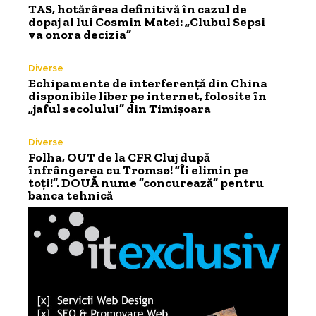
TAS, hotărârea definitivă în cazul de
dopaj al lui Cosmin Matei: „Clubul Sepsi
va onora decizia”
Diverse
Echipamente de interferență din China
disponibile liber pe internet, folosite în
„jaful secolului” din Timișoara
Diverse
Folha, OUT de la CFR Cluj după
înfrângerea cu Tromsø! ”Îi elimin pe
toți!”. DOUĂ nume ”concurează” pentru
banca tehnică