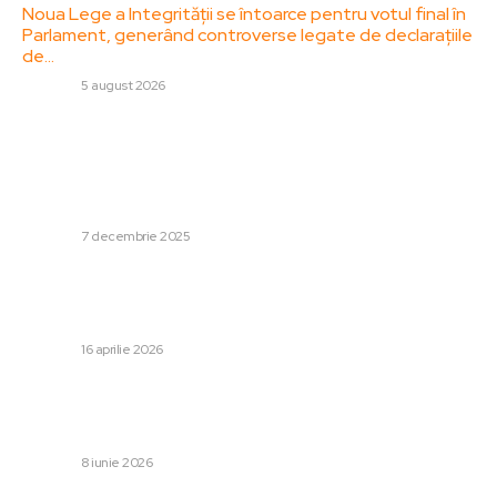
Noua Lege a Integrității se întoarce pentru votul final în
Parlament, generând controverse legate de declarațiile
de…
DIVERSE
5 august 2026
Stiri populare:
„Iadul pe Pământ” și încheierea gerului diplomatic:
Duhmanii Americii din cel mai îndelungat conflict al SUA
au ieșit din izolare
DIVERSE
7 decembrie 2025
Cine va deveni următorul „perturbator principal” al
Uniunii Europene: 5 conducători pot să-i preia funcția lui
Viktor…
DIVERSE
16 aprilie 2026
Eugen Tomac: Lista miniștrilor de viitor este aproape
definitvă – „Versiunea finală va fi finalizată cel târziu
miercuri”
DIVERSE
8 iunie 2026