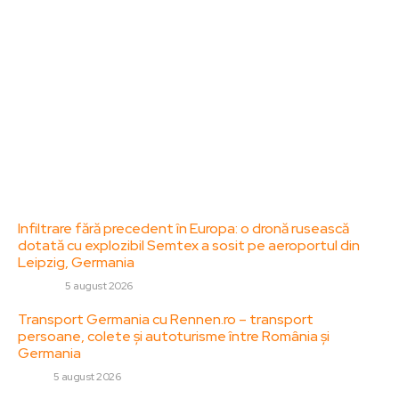
diverse, de la evenimente curente la subiecte
specifice de interes. Este un spațiu digital pentru
informare și educație. Contactati-ne oricand la
adresa: contact@zorideromania.ro
Politica de Confidentialitate – ZorideRomania.ro
Politica de cookies (GDPR)
Contact
Ultimele postari:
Infiltrare fără precedent în Europa: o dronă rusească
dotată cu explozibil Semtex a sosit pe aeroportul din
Leipzig, Germania
DIVERSE
5 august 2026
Transport Germania cu Rennen.ro – transport
persoane, colete și autoturisme între România și
Germania
AUTO
5 august 2026