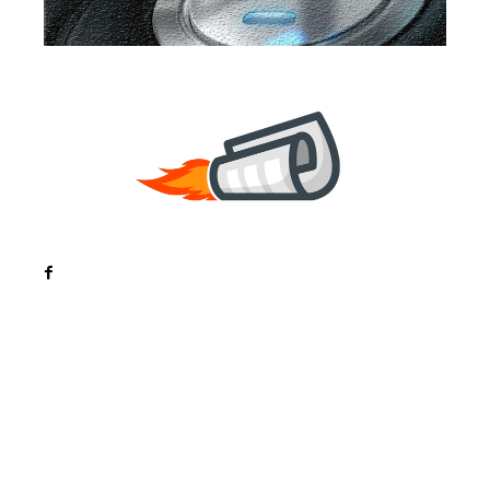
Noutati
Tech
Cultura si Entertainment
Sanatate / Hobby
Home & Deco
Bun venit la ZorideRomania.ro !
ZorideRomania.ro un site de știri / blog de noutăți,
dedicat diseminării de informații și actualități.
Acesta oferă articole, reportaje și analize pe teme