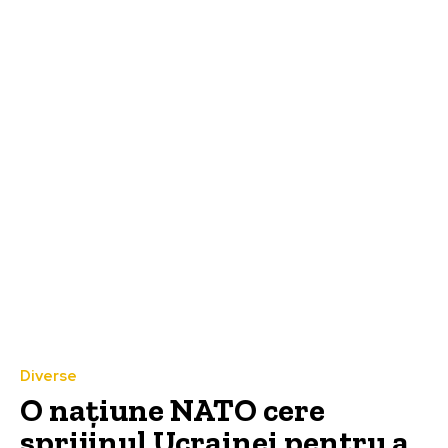
Diverse
O națiune NATO cere
sprijinul Ucrainei pentru a