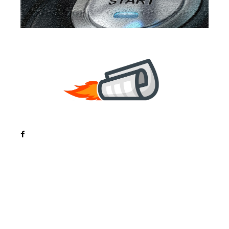
Noutati
Tech
Cultura si Entertainment
Sanatate / Hobby
Home & Deco
Bun venit la ZorideRomania.ro !
ZorideRomania.ro un site de știri / blog de noutăți,
dedicat diseminării de informații și actualități.
Acesta oferă articole, reportaje și analize pe teme