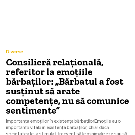
Diverse
Consilieră relațională,
referitor la emoțiile
bărbaților: „Bărbatul a fost
susținut să arate
competențe, nu să comunice
sentimente”
Importanța emoțiilor în existența bărbațilorEmoțiile au o
importanță vitală în existența bărbaților, chiar dacă
societatea le-a stimulat frecvent să le minimalizeze sau să