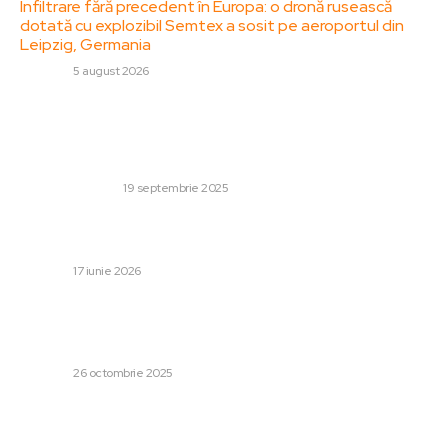
Infiltrare fără precedent în Europa: o dronă rusească
dotată cu explozibil Semtex a sosit pe aeroportul din
Leipzig, Germania
DIVERSE
5 august 2026
Stiri populare:
Există diferențe între întreținerea mobilei outlet și cea
premium?
DESIGN INTERIOR
19 septembrie 2025
Mașini abandonate în locul echipamentelor din fonduri
europene. Ce a mai rămas din inițiativele Mega Edil.
DIVERSE
17 iunie 2026
Cristi Chivu, surprins într-o situație rară: a ridicat vocea în
timpul conferinței, urmând un moment complet
neașteptat după 1-3 cu Napoli
DIVERSE
26 octombrie 2025
Categorii: