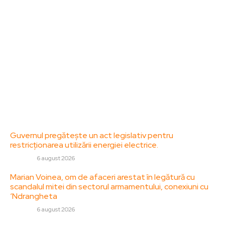
diverse, de la evenimente curente la subiecte
specifice de interes. Este un spațiu digital pentru
informare și educație. Contactati-ne oricand la
adresa: contact@zorideromania.ro
Politica de Confidentialitate – ZorideRomania.ro
Politica de cookies (GDPR)
Contact
Ultimele postari:
Guvernul pregătește un act legislativ pentru
restricționarea utilizării energiei electrice.
DIVERSE
6 august 2026
Marian Voinea, om de afaceri arestat în legătură cu
scandalul mitei din sectorul armamentului, conexiuni cu
‘Ndrangheta
DIVERSE
6 august 2026