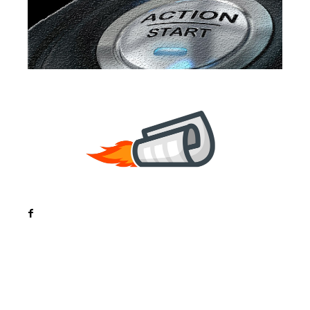
Noutati
Tech
Cultura si Entertainment
Sanatate / Hobby
Home & Deco
Bun venit la ZorideRomania.ro !
ZorideRomania.ro un site de știri / blog de noutăți,