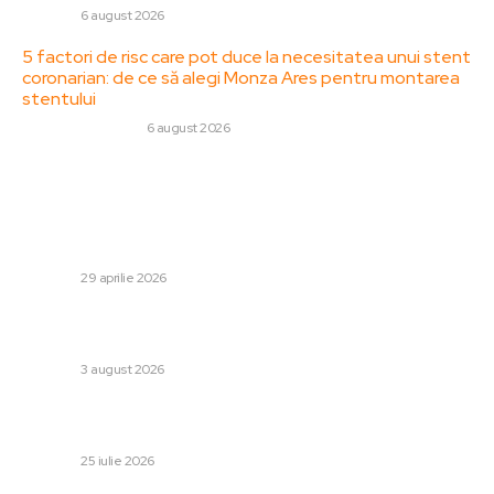
DIVERSE
6 august 2026
5 factori de risc care pot duce la necesitatea unui stent
coronarian: de ce să alegi Monza Ares pentru montarea
stentului
SANATATE / HOBBY
6 august 2026
Stiri populare:
CSM determină că inteligența artificială „nu este și nu ar
trebui utilizată” de către judecători pentru justificarea
deciziilor.
DIVERSE
29 aprilie 2026
Ce parte are Ceuta în migrarea către Europa: studierea
unei crize fără sfârșit
DIVERSE
3 august 2026
De ce un marș Pride nu poate fi organizat în „Beltul
Bibliei românești”: situația Oradea
DIVERSE
25 iulie 2026