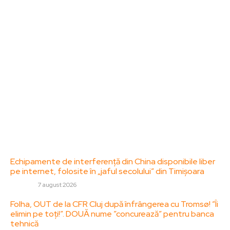
dedicat diseminării de informații și actualități.
Acesta oferă articole, reportaje și analize pe teme
diverse, de la evenimente curente la subiecte
specifice de interes. Este un spațiu digital pentru
informare și educație. Contactati-ne oricand la
adresa: contact@zorideromania.ro
Politica de Confidentialitate – ZorideRomania.ro
Politica de cookies (GDPR)
Contact
Ultimele postari:
Echipamente de interferență din China disponibile liber
pe internet, folosite în „jaful secolului” din Timișoara
DIVERSE
7 august 2026
Folha, OUT de la CFR Cluj după înfrângerea cu Tromsø! ”Îi
elimin pe toți!”. DOUĂ nume ”concurează” pentru banca
tehnică