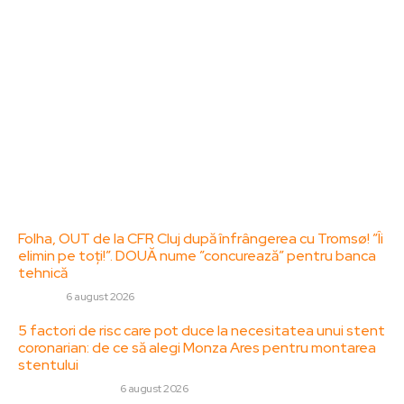
diverse, de la evenimente curente la subiecte
specifice de interes. Este un spațiu digital pentru
informare și educație. Contactati-ne oricand la
adresa: contact@zorideromania.ro
Politica de Confidentialitate – ZorideRomania.ro
Politica de cookies (GDPR)
Contact
Ultimele postari:
Folha, OUT de la CFR Cluj după înfrângerea cu Tromsø! ”Îi
elimin pe toți!”. DOUĂ nume ”concurează” pentru banca
tehnică
DIVERSE
6 august 2026
5 factori de risc care pot duce la necesitatea unui stent
coronarian: de ce să alegi Monza Ares pentru montarea
stentului
SANATATE / HOBBY
6 august 2026