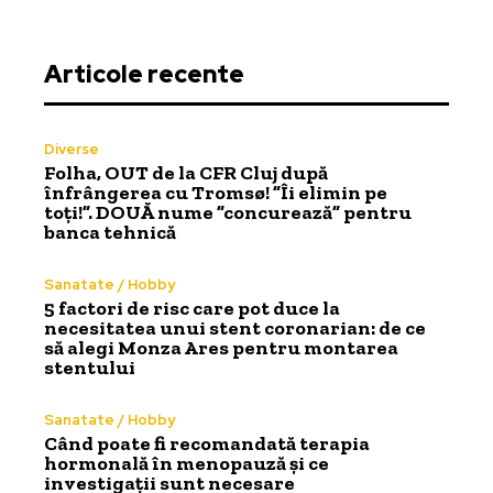
Articole recente
Diverse
Folha, OUT de la CFR Cluj după
înfrângerea cu Tromsø! ”Îi elimin pe
toți!”. DOUĂ nume ”concurează” pentru
banca tehnică
Sanatate / Hobby
5 factori de risc care pot duce la
necesitatea unui stent coronarian: de ce
să alegi Monza Ares pentru montarea
stentului
Sanatate / Hobby
Când poate fi recomandată terapia
hormonală în menopauză și ce
investigații sunt necesare