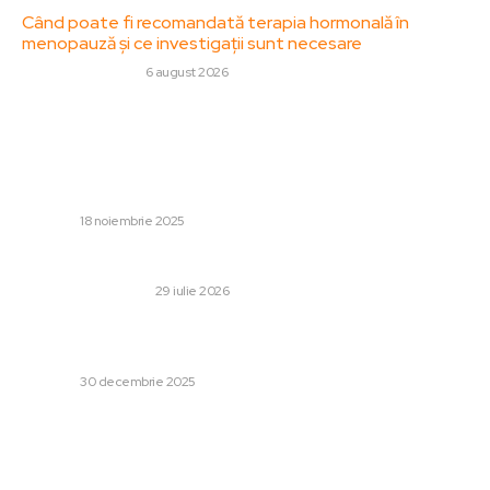
Când poate fi recomandată terapia hormonală în
menopauză și ce investigații sunt necesare
SANATATE / HOBBY
6 august 2026
Stiri populare:
Olăroiu nu ajunge la Mondial! Naționala Emiratelor Arabe
Unite pierde oportunitatea de a se califica la CM 2026
după ce a fost învinsă de...
DIVERSE
18 noiembrie 2025
O industrie în creștere caută parteneri, nu doar clienți
AFACERI SI INDUSTRII
29 iulie 2026
Atenționări meteo: Cod galben de vânt și ninsoare
abundentă. Previziunea vremii până la Anul Nou.
DIVERSE
30 decembrie 2025
Categorii:
Afaceri si Industrii