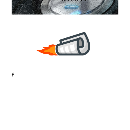
Noutati
Tech
Cultura si Entertainment
Sanatate / Hobby
Home & Deco
Bun venit la ZorideRomania.ro !
ZorideRomania.ro un site de știri / blog de noutăți,
dedicat diseminării de informații și actualități.
Acesta oferă articole, reportaje și analize pe teme