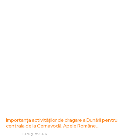
Sanatate / Hobby
Home & Deco
Bun venit la ZorideRomania.ro !
ZorideRomania.ro un site de știri / blog de noutăți,
dedicat diseminării de informații și actualități.
Acesta oferă articole, reportaje și analize pe teme
diverse, de la evenimente curente la subiecte
specifice de interes. Este un spațiu digital pentru
informare și educație. Contactati-ne oricand la
adresa: contact@zorideromania.ro
Politica de Confidentialitate – ZorideRomania.ro
Politica de cookies (GDPR)
Contact
Ultimele postari:
Importanța activităților de dragare a Dunării pentru
centrala de la Cernavodă. Apele Române…
DIVERSE
10 august 2026