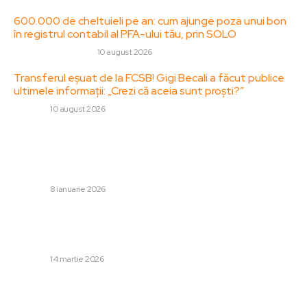
600.000 de cheltuieli pe an: cum ajunge poza unui bon
în registrul contabil al PFA-ului tău, prin SOLO
AFACERI SI INDUSTRII
10 august 2026
Transferul eșuat de la FCSB! Gigi Becali a făcut publice
ultimele informații: „Crezi că aceia sunt proști?”
DIVERSE
10 august 2026
Stiri populare:
Volodimir Zelenski avertizează: „Rușii încearcă să profite
de condițiile meteo, se anticipează un atac major”
DIVERSE
8 ianuarie 2026
SUA continuă să desfășoare 5.000 de militari și diverse
vase de război în Orientul Mijlociu. Trump: „O să simt în
profunzimea ființei mele”
DIVERSE
14 martie 2026
Cum sa organizez eficient documentele în cutii de
depozitare?