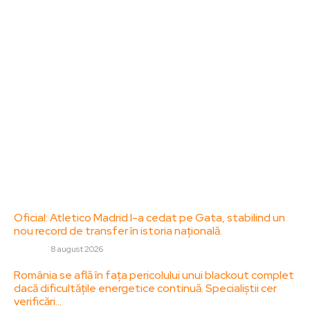
dedicat diseminării de informații și actualități.
Acesta oferă articole, reportaje și analize pe teme
diverse, de la evenimente curente la subiecte
specifice de interes. Este un spațiu digital pentru
informare și educație. Contactati-ne oricand la
adresa: contact@zorideromania.ro
Politica de Confidentialitate – ZorideRomania.ro
Politica de cookies (GDPR)
Contact
Ultimele postari:
Oficial: Atletico Madrid l-a cedat pe Gata, stabilind un
nou record de transfer în istoria națională.
DIVERSE
8 august 2026
România se află în fața pericolului unui blackout complet
dacă dificultățile energetice continuă. Specialiștii cer
verificări…