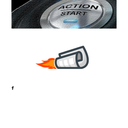
Noutati
Tech
Cultura si Entertainment
Sanatate / Hobby
Home & Deco
Bun venit la ZorideRomania.ro !
ZorideRomania.ro un site de știri / blog de noutăți,