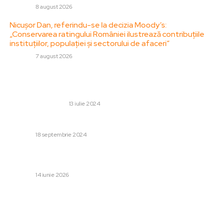
DIVERSE
8 august 2026
Nicușor Dan, referindu-se la decizia Moody’s:
„Conservarea ratingului României ilustrează contribuțiile
instituțiilor, populației și sectorului de afaceri”
DIVERSE
7 august 2026
Stiri populare:
Ce sunt traducătorii autorizați?
AFACERI SI INDUSTRII
13 iulie 2024
Ce înseamnă vesta de salvare gonflabilă?
DIVERSE
18 septembrie 2024
„Dumnezeu să vă ierte. Va fi cu mult mai complicat cu
noi.” Tudor Chirilă, critică aspră la adresa lui Nicușor Dan
DIVERSE
14 iunie 2026
Categorii: