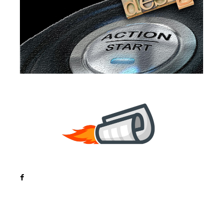
Noutati
Tech
Cultura si Entertainment
Sanatate / Hobby
Home & Deco