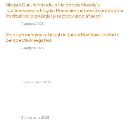
Nicușor Dan, referindu-se la decizia Moody’s:
„Conservarea ratingului României ilustrează contribuțiile
instituțiilor, populației și sectorului de afaceri”
DIVERSE
7 august 2026
Moody’s menține ratingul de țară al României, având o
perspectivă negativă
DIVERSE
7 august 2026
Stiri populare:
Nicuşor Dan: În cadrul discuțiilor de la Cotroceni cu
magistrații, orice opinie este binevenită
DIVERSE
15 decembrie 2025
Reacția prim-ministrului Bolojan în urma faptului că un
cunoscut profesor universitar și-a vandalizat diploma
de doctor în fața camerelor de televiziune: „Nu ne
lipsește...
DIVERSE
24 februarie 2026
Reacții puternice după hotărârea Curții Supreme a SUA