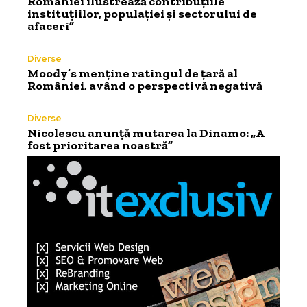
României ilustrează contribuțiile
instituțiilor, populației și sectorului de
afaceri”
Diverse
Moody’s menține ratingul de țară al
României, având o perspectivă negativă
Diverse
Nicolescu anunță mutarea la Dinamo: „A
fost prioritarea noastră”