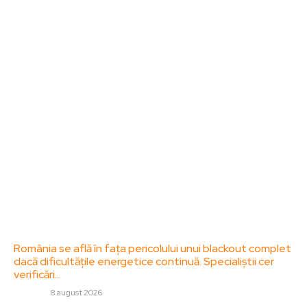
Bun venit la ZorideRomania.ro !
ZorideRomania.ro un site de știri / blog de noutăți,
dedicat diseminării de informații și actualități.
Acesta oferă articole, reportaje și analize pe teme
diverse, de la evenimente curente la subiecte
specifice de interes. Este un spațiu digital pentru
informare și educație. Contactati-ne oricand la
adresa: contact@zorideromania.ro
Politica de Confidentialitate – ZorideRomania.ro
Politica de cookies (GDPR)
Contact
Ultimele postari:
România se află în fața pericolului unui blackout complet
dacă dificultățile energetice continuă. Specialiștii cer
verificări…
DIVERSE
8 august 2026