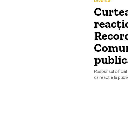
Diverse
Curtea
reacți
Record
Comun
public
Răspunsul oficial
ca reacție la publ
Bun venit la
Ultime