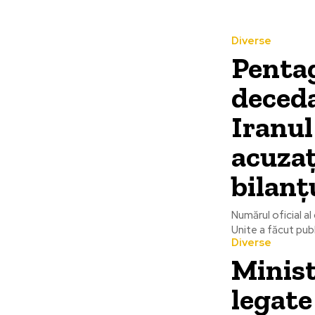
Diverse
Pentag
deceda
Iranul
acuzaț
bilanț
Numărul oficial al
Unite a făcut publ
Diverse
Minist
legate