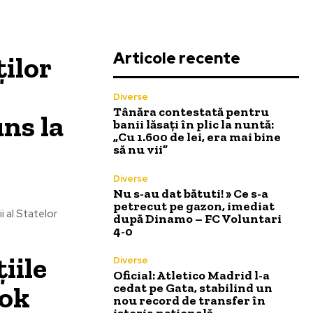
Articole recente
ților
Diverse
Tânăra contestată pentru
uns la
banii lăsați în plic la nuntă:
„Cu 1.600 de lei, era mai bine
să nu vii”
Diverse
Nu s-au dat bătuti! » Ce s-a
petrecut pe gazon, imediat
i al Statelor
după Dinamo – FC Voluntari
4-0
iile
Diverse
Oficial: Atletico Madrid l-a
ook
cedat pe Gata, stabilind un
nou record de transfer în
istoria națională.