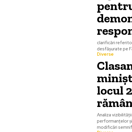
pentr
demons
respon
clarificări refer
desfășurate pe Fa
Diverse
Clasam
minișt
locul 
rămân
Analiza vizibilităț
performanțelor și 
modificări semnifi