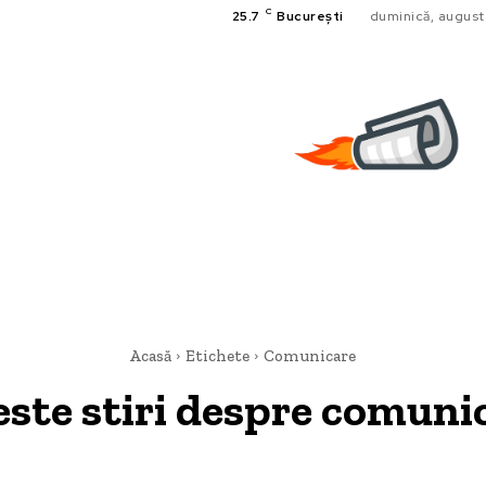
C
25.7
București
duminică, august
Acasă
Etichete
Comunicare
este stiri despre
comuni