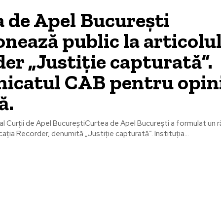
 de Apel București
onează public la articolu
er „Justiție capturată”.
icatul CAB pentru opin
ă.
 al Curții de Apel BucureștiCurtea de Apel București a formulat un r
icația Recorder, denumită „Justiție capturată”. Instituția...
le postari:
Stiri popul