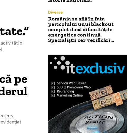
Diverse
România se află în fața
pericolului unui blackout
tate.”
complet dacă dificultățile
energetice continuă.
Specialiștii cer verificări…
activitățile
...
că pe
iderul
precierea
a evidențiat