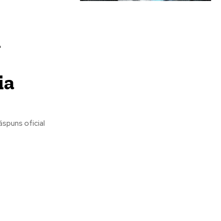
l
ia
ăspuns oficial
are:
Categorii: