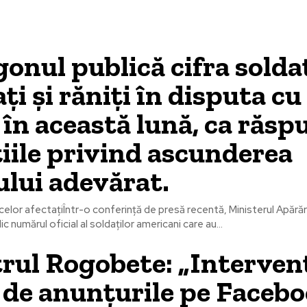
onul publică cifra solda
ți și răniți în disputa cu
 în această lună, ca răsp
iile privind ascunderea
ului adevărat.
 celor afectațiÎntr-o conferință de presă recentă, Ministerul Apărări
ic numărul oficial al soldaților americani care au...
rul Rogobete: „Intervenț
 de anunțurile pe Faceb