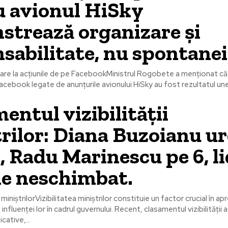
u avionul HiSky
trează organizare și
sabilitate, nu spontanei
itoare la acțiunile de pe FacebookMinistrul Rogobete a menționat că 
cebook legate de anunțurile avionului HiSky au fost rezultatul unei
entul vizibilității
rilor: Diana Buzoianu ur
2, Radu Marinescu pe 6, l
e neschimbat.
ii miniștrilorVizibilitatea miniștrilor constituie un factor crucial în a
influenței lor în cadrul guvernului. Recent, clasamentul vizibilității 
cative,...