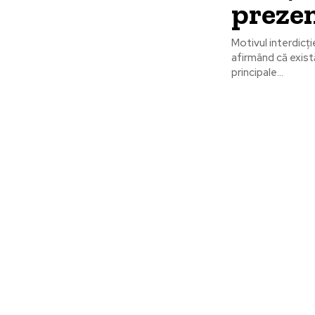
preze
Motivul interdicți
afirmând că exist
principale...