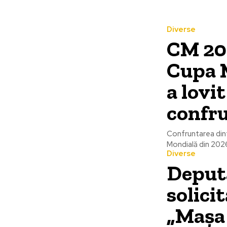
Diverse
CM 202
Cupa M
a lovi
confr
Confruntarea dint
Mondială din 2026
Diverse
Deputa
solici
„Mașa 