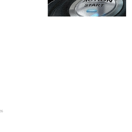
are:
Categorii:
 nedumerit după Dinamo –
 la meciul de baraj, nu?”
Afaceri si Industrii
Cultura si Entertainment
Diverse
s prompt la acțiunile lui Cristi
t în stare de uimire'”
Home & Deco
26
Sanatate / Hobby
 făcute de conducători auto
Tech