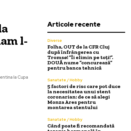
Articole recente
la
am l-
Diverse
Folha, OUT de la CFR Cluj
după înfrângerea cu
Tromsø! ”Îi elimin pe toți!”.
DOUĂ nume ”concurează”
pentru banca tehnică
gentina la Cupa
Sanatate / Hobby
5 factori de risc care pot duce
la necesitatea unui stent
coronarian: de ce să alegi
Monza Ares pentru
montarea stentului
Sanatate / Hobby
Când poate fi recomandată
terapia hormonală în