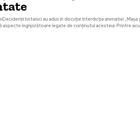
ntate
eiDecidenții britanici au adus în discuție interdicția animatiei „Mașa ș
ă aspecte îngrijorătoare legate de conținutul acesteia. Printre acuz