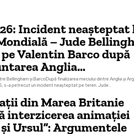
6: Incident neașteptat 
ondială – Jude Bellingh
t pe Valentin Barco după
untarea Anglia…
re Bellingham și BarcoDupă finalizarea meciului dintre Anglia și Ar
, s-a petrecut un incident neașteptat pe teren. Jude...
ții din Marea Britanie
tă interzicerea animației
și Ursul”: Argumentele