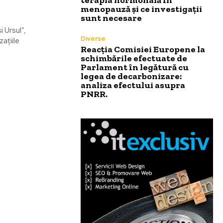
menopauză și ce investigații
sunt necesare
i Ursul”,
Diverse
ațiile
Reacția Comisiei Europene la
schimbările efectuate de
Parlament în legătură cu
legea de decarbonizare:
analiza efectului asupra
PNRR.