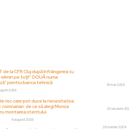
le postari:
Stiri popul
T de la CFR Cluj după înfrângerea cu
Danny Armstrong,
i elimin pe toți!”. DOUĂ nume
CFR Cluj: „Am ajuns
ză” pentru banca tehnică
DIVERSE
16 mai 2026
ugust 2026
„Italienii au răspun
de risc care pot duce la necesitatea
Chivu: ‘Inter a fos
t coronarian: de ce să alegi Monza
DIVERSE
23 ianuarie 20
ru montarea stentului
Greșeli frecvente
 HOBBY
6 august 2026
AUTO
26 martie 2024