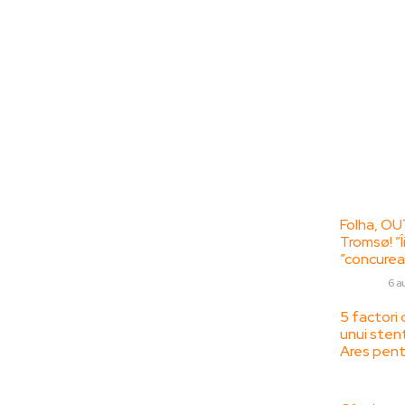
Bun venit la
Ultime
ZorideRomania.ro !
Folha, OU
Tromsø! ”Î
ZorideRomania.ro un site de știri / blog de
”concurea
noutăți, dedicat diseminării de informații
DIVERSE
6 a
și actualități. Acesta oferă articole,
reportaje și analize pe teme diverse, de la
5 factori 
unui sten
evenimente curente la subiecte specifice
Ares pent
de interes. Este un spațiu digital pentru
informare și educație. Contactati-ne
SANATATE /
oricand la adresa: