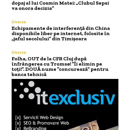
dopaj al lui Cosmin Matei: „Clubul Sepsi
va onora decizia”
Diverse
Echipamente de interferență din China
disponibile liber pe internet, folosite în
„jaful secolului” din Timișoara
Diverse
Folha, OUT de la CFR Cluj după
înfrângerea cu Tromsø! ”Îi elimin pe
toți!”. DOUĂ nume ”concurează” pentru
banca tehnică