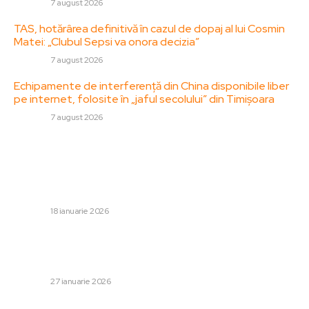
DIVERSE
7 august 2026
TAS, hotărârea definitivă în cazul de dopaj al lui Cosmin
Matei: „Clubul Sepsi va onora decizia”
DIVERSE
7 august 2026
Echipamente de interferență din China disponibile liber
pe internet, folosite în „jaful secolului” din Timișoara
DIVERSE
7 august 2026
Stiri populare:
Fost consilier prezidențial, în urma afirmațiilor lui Nicușor
Dan legate de scandalul Groenlandei: „Consecințele
pentru România ar putea fi foarte serioase”
DIVERSE
18 ianuarie 2026
Crin Antonescu, un critic sever al președintelui și
premierului: „Nu credeam că va fi atât de grav cu Nicușor
Dan. Bolomania este pe cale...
DIVERSE
27 ianuarie 2026
Cardiologul din România de la cel mai renumit spital din