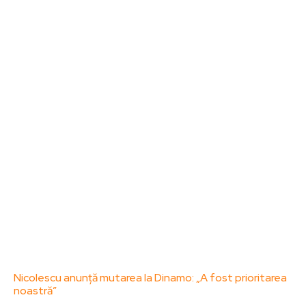
Sanatate / Hobby
Home & Deco
Bun venit la ZorideRomania.ro !
ZorideRomania.ro un site de știri / blog de noutăți,
dedicat diseminării de informații și actualități.
Acesta oferă articole, reportaje și analize pe teme
diverse, de la evenimente curente la subiecte
specifice de interes. Este un spațiu digital pentru
informare și educație. Contactati-ne oricand la
adresa: contact@zorideromania.ro
Politica de Confidentialitate – ZorideRomania.ro
Politica de cookies (GDPR)
Contact
Ultimele postari:
Nicolescu anunță mutarea la Dinamo: „A fost prioritarea
noastră”