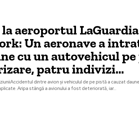
 la aeroportul LaGuardia
rk: Un aeronave a intra
une cu un autovehicul pe
rizare, patru indivizi…
ziuniiAccidentul dintre avion și vehiculul de pe pistă a cauzat daun
plicate. Aripa stângă a avionului a fost deteriorată, iar...