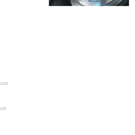
are:
Categorii:
icușor Dan să coordoneze
arat în magistratură
Afaceri si Industrii
itatea CSM
Cultura si Entertainment
 2025
Diverse
 banuiesti abuz intr-un camin
Home & Deco
Sanatate / Hobby
2025
Tech
Administrația Prezidențială și
land, consemnat la