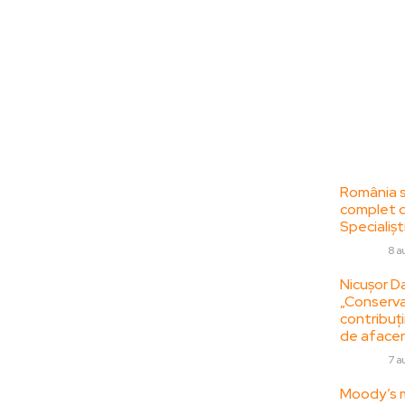
Bun venit la
Ultime
ZorideRomania.ro !
România se
complet da
ZorideRomania.ro un site de știri / blog de
Specialiști
noutăți, dedicat diseminării de informații
DIVERSE
8 a
și actualități. Acesta oferă articole,
reportaje și analize pe teme diverse, de la
Nicușor Da
„Conserva
evenimente curente la subiecte specifice
contribuții
de interes. Este un spațiu digital pentru
de afacer
informare și educație. Contactati-ne
DIVERSE
7 a
oricand la adresa:
contact@zorideromania.ro
Moody’s m