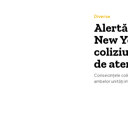
Diverse
Alertă
New Yo
colizi
de ate
Consecințele coli
ambelor unități im