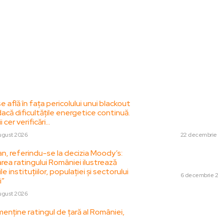
le postari:
Stiri popul
 află în fața pericolului unui blackout
Cum plănuiește N
că dificultățile energetice continuă.
referendumul decl
i cer verificări…
referitor la activ
ugust 2026
DIVERSE
22 decembrie
n, referindu-se la decizia Moody’s:
Ce poti face daca
rea ratingului României ilustrează
de batrani?
le instituțiilor, populației și sectorului
DIVERSE
6 decembrie 
i”
Contractul dintre 
ugust 2026
Eversheds Suther
enține ratingul de țară al României,
Departamentul…