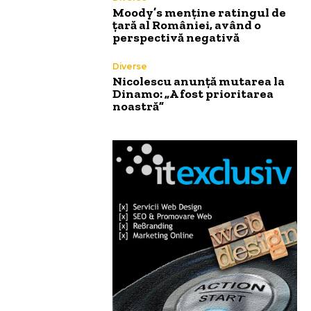
Moody’s menține ratingul de
țară al României, având o
perspectivă negativă
Diverse
Nicolescu anunță mutarea la
Dinamo: „A fost prioritarea
noastră”