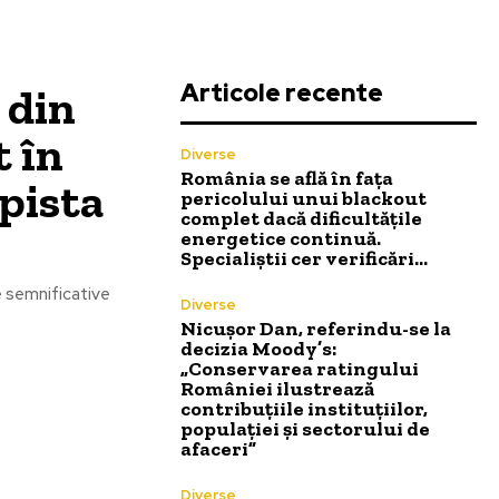
Articole recente
 din
t în
Diverse
România se află în fața
 pista
pericolului unui blackout
complet dacă dificultățile
energetice continuă.
Specialiștii cer verificări…
e semnificative
Diverse
Nicușor Dan, referindu-se la
decizia Moody’s:
„Conservarea ratingului
României ilustrează
contribuțiile instituțiilor,
populației și sectorului de
afaceri”
Diverse