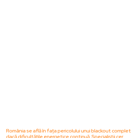
Noutati
Tech
Cultura si Entertainment
Sanatate / Hobby
Home & Deco
Bun venit la ZorideRomania.ro !
ZorideRomania.ro un site de știri / blog de noutăți,
dedicat diseminării de informații și actualități.
Acesta oferă articole, reportaje și analize pe teme
diverse, de la evenimente curente la subiecte
specifice de interes. Este un spațiu digital pentru
informare și educație. Contactati-ne oricand la
adresa: contact@zorideromania.ro
Politica de Confidentialitate – ZorideRomania.ro
Politica de cookies (GDPR)
Contact
Ultimele postari:
România se află în fața pericolului unui blackout complet
dacă dificultățile energetice continuă. Specialiștii cer