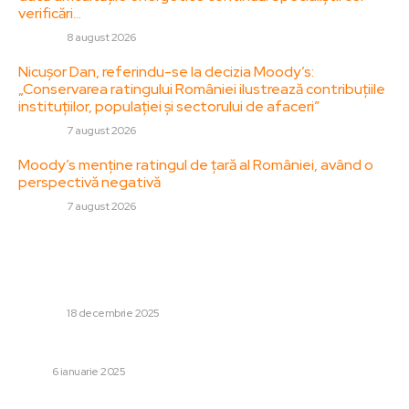
verificări…
DIVERSE
8 august 2026
Nicușor Dan, referindu-se la decizia Moody’s:
„Conservarea ratingului României ilustrează contribuțiile
instituțiilor, populației și sectorului de afaceri”
DIVERSE
7 august 2026
Moody’s menține ratingul de țară al României, având o
perspectivă negativă
DIVERSE
7 august 2026
Stiri populare:
Incendiu la nivelul opt al unei clădiri din Brașov. Un bărbat
a suferit arsuri la față și pe membre.
DIVERSE
18 decembrie 2025
Cum poți promova un NFT?
TECH
6 ianuarie 2025
Ce tehnici sunt utilizate în masajul tantric?