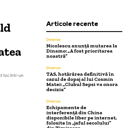
Articole recente
ald
Diverse
Nicolescu anunță mutarea la
tatea
Dinamo: „A fost prioritarea
noastră”
Diverse
TAS, hotărârea definitivă în
t loc într-un
cazul de dopaj al lui Cosmin
Matei: „Clubul Sepsi va onora
decizia”
Diverse
Echipamente de
interferență din China
disponibile liber pe internet,
folosite în „jaful secolului”
din Timișoara