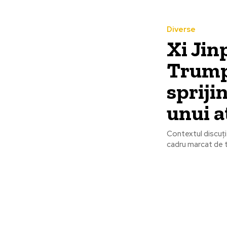
Diverse
Xi Jin
Trump 
spriji
unui a
Contextul discuție
cadru marcat de te