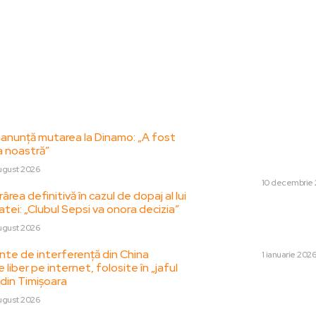
le postari:
Stiri popul
 anunță mutarea la Dinamo: „A fost
Româncă rezidentă
a noastră”
lunar de 7.000-8
viață confortabilă
ugust 2026
DIVERSE
10 decembrie
ârea definitivă în cazul de dopaj al lui
tei: „Clubul Sepsi va onora decizia”
Atac cu drone în U
Forțele armate au
ugust 2026
16, avertisment R
te de interferență din China
DIVERSE
1 ianuarie 202
e liber pe internet, folosite în „jaful
 din Timișoara
BREAKING: Trump ia
retragerea SUA di
ugust 2026
„dincolo de revizui