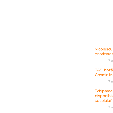
Bun venit la
Ultime
ZorideRomania.ro !
Nicolescu
prioritare
ZorideRomania.ro un site de știri / blog de
DIVERSE
7 a
noutăți, dedicat diseminării de informații
și actualități. Acesta oferă articole,
TAS, hotăr
reportaje și analize pe teme diverse, de la
Cosmin Ma
evenimente curente la subiecte specifice
DIVERSE
7 a
de interes. Este un spațiu digital pentru
Echipamen
informare și educație. Contactati-ne
disponibil
oricand la adresa:
secolului”
contact@zorideromania.ro
DIVERSE
7 a