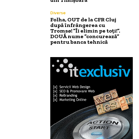
Diverse
Folha, OUT de la CFR Cluj
după înfrângerea cu
Tromsø! ”Îi elimin pe toți!”.
DOUĂ nume ”concurează”
pentru banca tehnică