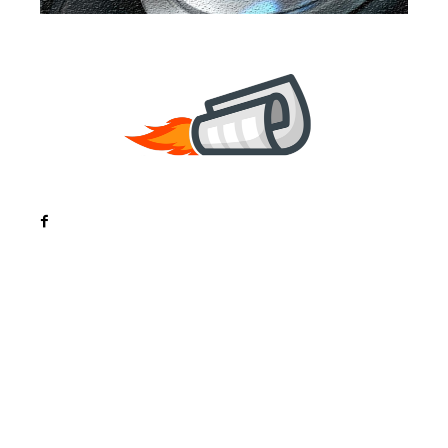
Noutati
Tech
Cultura si Entertainment
Sanatate / Hobby
Home & Deco
Bun venit la ZorideRomania.ro !
ZorideRomania.ro un site de știri / blog de noutăți,
dedicat diseminării de informații și actualități.
Acesta oferă articole, reportaje și analize pe teme
diverse, de la evenimente curente la subiecte