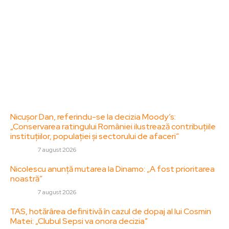
specifice de interes. Este un spațiu digital pentru
informare și educație. Contactati-ne oricand la
adresa: contact@zorideromania.ro
Politica de Confidentialitate – ZorideRomania.ro
Politica de cookies (GDPR)
Contact
Ultimele postari:
Nicușor Dan, referindu-se la decizia Moody’s:
„Conservarea ratingului României ilustrează contribuțiile
instituțiilor, populației și sectorului de afaceri”
DIVERSE
7 august 2026
Nicolescu anunță mutarea la Dinamo: „A fost prioritarea
noastră”
DIVERSE
7 august 2026
TAS, hotărârea definitivă în cazul de dopaj al lui Cosmin
Matei: „Clubul Sepsi va onora decizia”