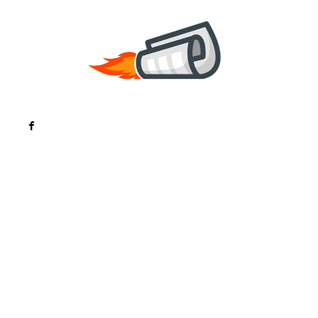
Noutati
Tech
Cultura si Entertainment
Sanatate / Hobby
Home & Deco
Bun venit la ZorideRomania.ro !
ZorideRomania.ro un site de știri / blog de noutăți,
dedicat diseminării de informații și actualități.
Acesta oferă articole, reportaje și analize pe teme
diverse, de la evenimente curente la subiecte
specifice de interes. Este un spațiu digital pentru
informare și educație. Contactati-ne oricand la