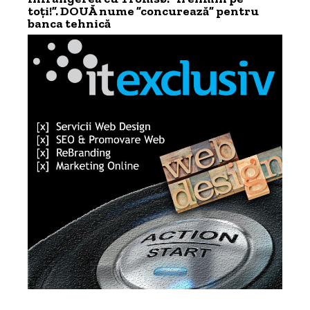
toți!”. DOUĂ nume ”concurează” pentru
banca tehnică