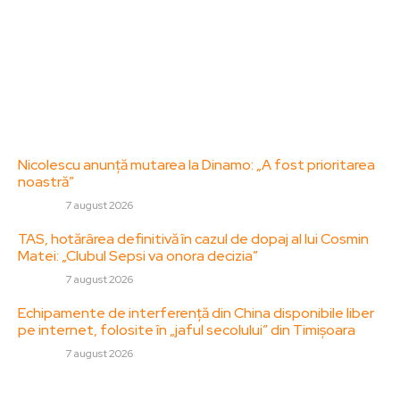
adresa: contact@zorideromania.ro
Politica de Confidentialitate – ZorideRomania.ro
Politica de cookies (GDPR)
Contact
Ultimele postari:
Nicolescu anunță mutarea la Dinamo: „A fost prioritarea
noastră”
DIVERSE
7 august 2026
TAS, hotărârea definitivă în cazul de dopaj al lui Cosmin
Matei: „Clubul Sepsi va onora decizia”
DIVERSE
7 august 2026
Echipamente de interferență din China disponibile liber
pe internet, folosite în „jaful secolului” din Timișoara
DIVERSE
7 august 2026
Stiri populare: