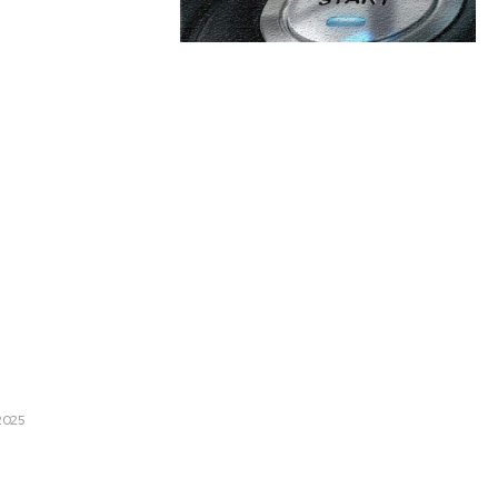
are:
Categorii:
stat în interiorul PNL cu
iberalilor. Cel mai vehement
Afaceri si Industrii
nat.
Cultura si Entertainment
Diverse
i Autostrada Moldovei, A7,
Home & Deco
Sanatate / Hobby
2025
Tech
are Bolojan continuă să fie
cțiunilor PSD.” Un lider PNL