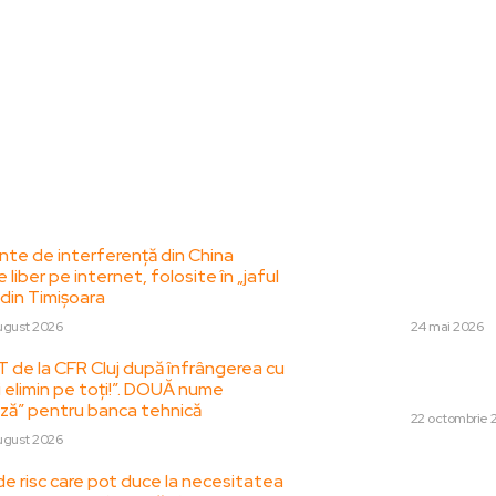
le postari:
Stiri popul
te de interferență din China
Ilie Bolojan, conte
e liber pe internet, folosite în „jaful
ocazia celebrării l
 din Timișoara
opozant a reacțio
ugust 2026
DIVERSE
24 mai 2026
T de la CFR Cluj după înfrângerea cu
Opt noi spitale ș
i elimin pe toți!”. DOUĂ nume
rămân în planuri
ză” pentru banca tehnică
DIVERSE
22 octombrie 
ugust 2026
„Rațiunea pentru c
de risc care pot duce la necesitatea
premier, în ciuda a