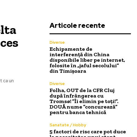
Articole recente
lta
cces
Diverse
Echipamente de
interferență din China
disponibile liber pe internet,
folosite în „jaful secolului”
din Timișoara
t ca un
Diverse
Folha, OUT de la CFR Cluj
după înfrângerea cu
Tromsø! ”Îi elimin pe toți!”.
DOUĂ nume ”concurează”
pentru banca tehnică
Sanatate / Hobby
5 factori de risc care pot duce
la necesitatea unui stent