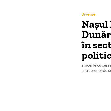
Diverse
Nașul 
Dunări
în sec
politi
afacerile cu cere
antreprenor de su