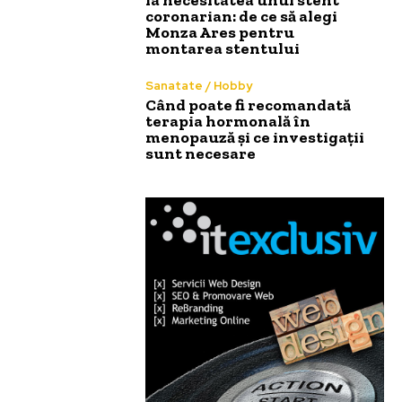
coronarian: de ce să alegi
Monza Ares pentru
montarea stentului
Sanatate / Hobby
Când poate fi recomandată
terapia hormonală în
menopauză și ce investigații
sunt necesare