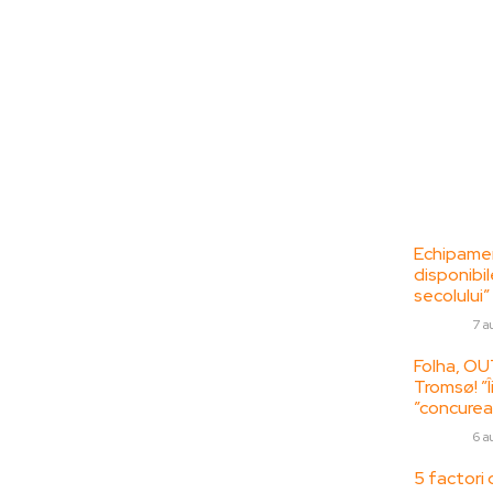
Bun venit la
Ultime
ZorideRomania.ro !
Echipamen
disponibil
ZorideRomania.ro un site de știri / blog de
secolului”
noutăți, dedicat diseminării de informații
DIVERSE
7 a
și actualități. Acesta oferă articole,
reportaje și analize pe teme diverse, de la
Folha, OU
Tromsø! ”Î
evenimente curente la subiecte specifice
”concurea
de interes. Este un spațiu digital pentru
informare și educație. Contactati-ne
DIVERSE
6 a
oricand la adresa:
5 factori 
contact@zorideromania.ro