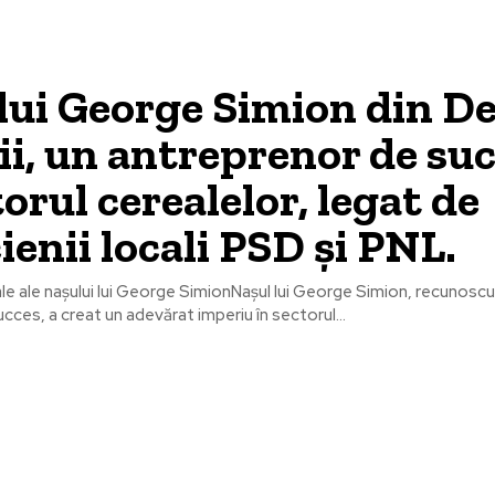
lui George Simion din De
i, un antreprenor de su
torul cerealelor, legat de
cienii locali PSD și PNL.
ale ale nașului lui George SimionNașul lui George Simion, recunoscu
cces, a creat un adevărat imperiu în sectorul...