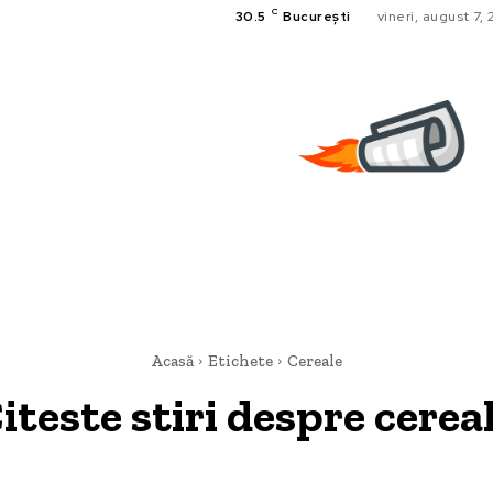
C
30.5
București
vineri, august 7,
Acasă
Etichete
Cereale
iteste stiri despre
cerea