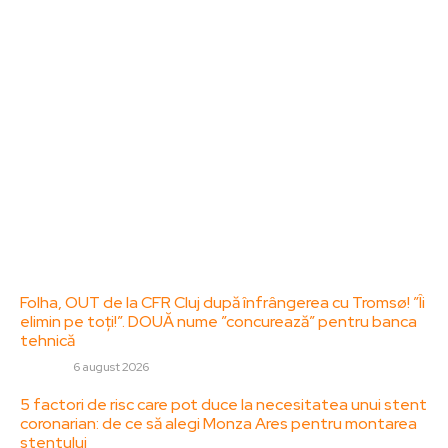
dedicat diseminării de informații și actualități.
Acesta oferă articole, reportaje și analize pe teme
diverse, de la evenimente curente la subiecte
specifice de interes. Este un spațiu digital pentru
informare și educație. Contactati-ne oricand la
adresa: contact@zorideromania.ro
Politica de Confidentialitate – ZorideRomania.ro
Politica de cookies (GDPR)
Contact
Ultimele postari:
Folha, OUT de la CFR Cluj după înfrângerea cu Tromsø! ”Îi
elimin pe toți!”. DOUĂ nume ”concurează” pentru banca
tehnică
DIVERSE
6 august 2026
5 factori de risc care pot duce la necesitatea unui stent
coronarian: de ce să alegi Monza Ares pentru montarea
stentului