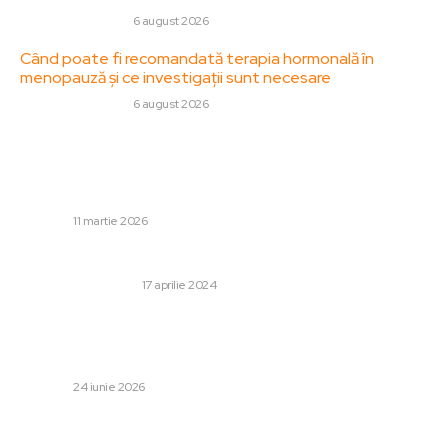
SANATATE / HOBBY
6 august 2026
Când poate fi recomandată terapia hormonală în
menopauză și ce investigații sunt necesare
SANATATE / HOBBY
6 august 2026
Stiri populare:
Trump, afirmație recentă referitoare la conflictul din Iran:
„În esență, nu mai rămâne nimic de atacat”
DIVERSE
11 martie 2026
Ce sunt creditele bancare și cum te pot ajuta?
AFACERI SI INDUSTRII
17 aprilie 2024
Nicușor Dan: „Întâlnirea noastră va fi cu o guvernare pro-
occidentală, în minoritate”. Când se vor arăta partidele
soluția…
DIVERSE
24 iunie 2026
Categorii: