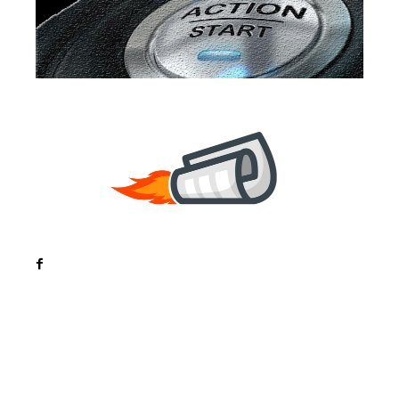
Noutati
Tech
Cultura si Entertainment
Sanatate / Hobby
Home & Deco
Bun venit la ZorideRomania.ro !
ZorideRomania.ro un site de știri / blog de noutăți,