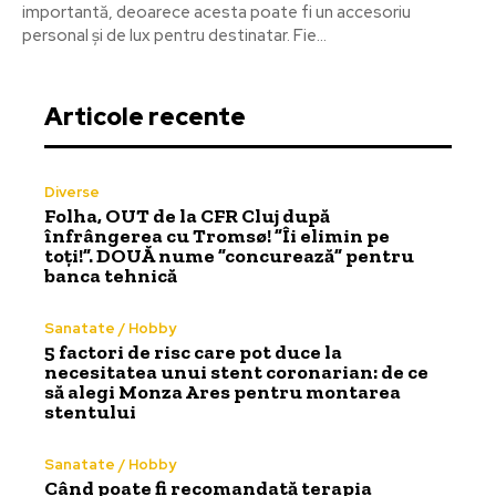
importantă, deoarece acesta poate fi un accesoriu
personal și de lux pentru destinatar. Fie...
Articole recente
Diverse
Folha, OUT de la CFR Cluj după
înfrângerea cu Tromsø! ”Îi elimin pe
toți!”. DOUĂ nume ”concurează” pentru
banca tehnică
Sanatate / Hobby
5 factori de risc care pot duce la
necesitatea unui stent coronarian: de ce
să alegi Monza Ares pentru montarea
stentului
Sanatate / Hobby
Când poate fi recomandată terapia