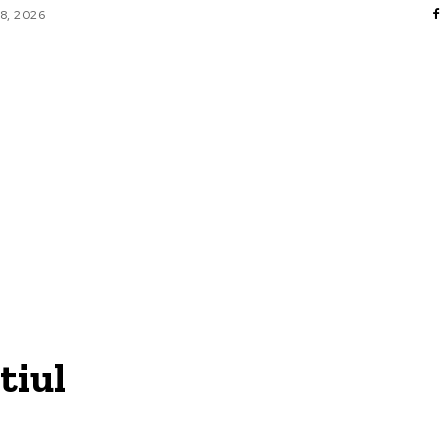
8, 2026
AFACERI / INDUSTRII
CULTURA / ENTERTAINMENT
DIVERSE
HOME & DECO
SANATATE / HOBBY
TECH
tiul