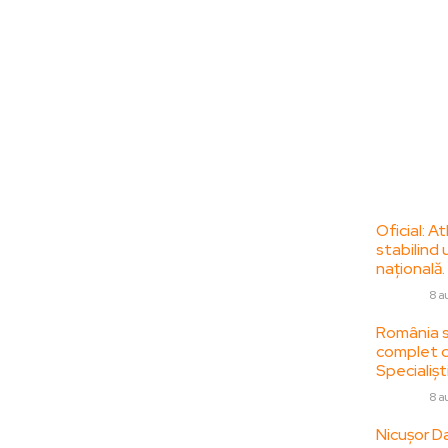
Bun venit la
Ultime
ZorideRomania.ro !
Oficial: A
stabilind 
ZorideRomania.ro un site de știri / blog de
națională.
noutăți, dedicat diseminării de informații
DIVERSE
8 a
și actualități. Acesta oferă articole,
reportaje și analize pe teme diverse, de la
România se
complet da
evenimente curente la subiecte specifice
Specialiști
de interes. Este un spațiu digital pentru
informare și educație. Contactati-ne
DIVERSE
8 a
oricand la adresa:
Nicușor Da
contact@zorideromania.ro