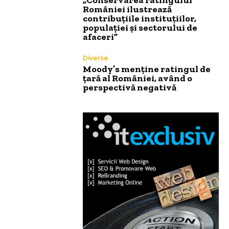
României ilustrează
contribuțiile instituțiilor,
populației și sectorului de
afaceri”
Diverse
Moody’s menține ratingul de
țară al României, având o
perspectivă negativă