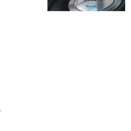
are:
Categorii:
gantul bulgar Bulmarket o
t feroviar în România cu
Afaceri si Industrii
or CFR
Cultura si Entertainment
Diverse
nței de urgență privind
Home & Deco
torul Oficial
Sanatate / Hobby
6
Tech
adimir Plahotniuc a fost
de închisoare