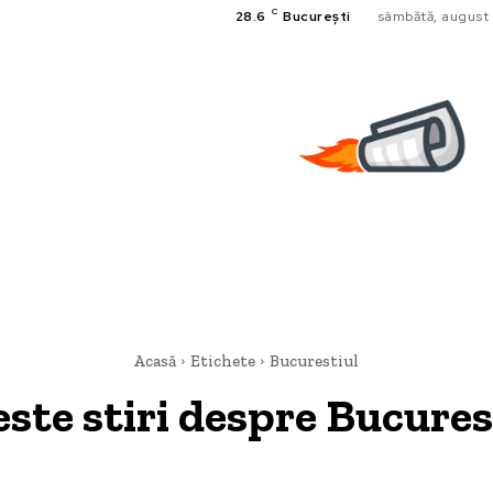
C
28.6
București
sâmbătă, august 
Acasă
Etichete
Bucurestiul
este stiri despre
Bucures