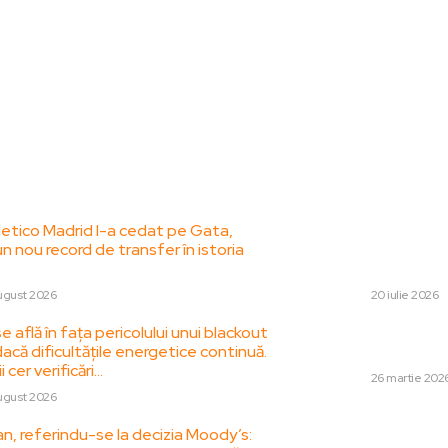
le postari:
Stiri popul
tletico Madrid l-a cedat pe Gata,
Cum a realizat gi
un nou record de transfer în istoria
rețea de transpor
sprijinul angajațil
ugust 2026
DIVERSE
20 iulie 2026
 află în fața pericolului unui blackout
Publicarea Ordona
că dificultățile energetice continuă.
carburanții în Moni
i cer verificări…
DIVERSE
26 martie 202
ugust 2026
Oligarhul fugit Vl
n, referindu-se la decizia Moody’s:
osândit la 19 ani 