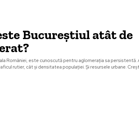
este Bucureștiul atât de
erat?
itala României, este cunoscută pentru aglomerația sa persistentă.
afectează atât traficul ruti