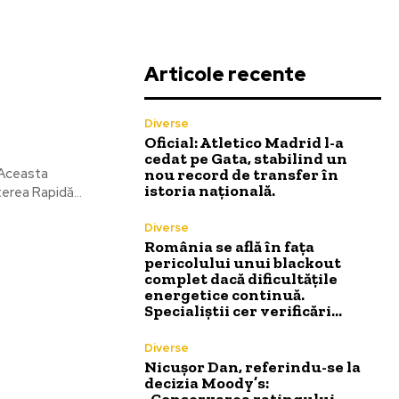
Articole recente
Diverse
Oficial: Atletico Madrid l-a
cedat pe Gata, stabilind un
nou record de transfer în
 Aceasta
istoria națională.
er, cât și densitatea populației. Și resursele urbane. Creșterea Rapidă...
Diverse
România se află în fața
pericolului unui blackout
complet dacă dificultățile
energetice continuă.
Specialiștii cer verificări…
Diverse
Nicușor Dan, referindu-se la
decizia Moody’s:
„Conservarea ratingului