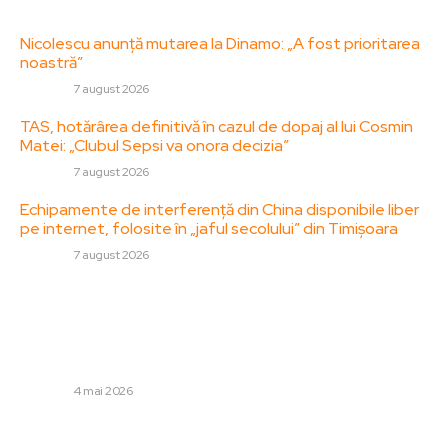
Ultimele postari:
Nicolescu anunță mutarea la Dinamo: „A fost prioritarea
noastră”
DIVERSE
7 august 2026
TAS, hotărârea definitivă în cazul de dopaj al lui Cosmin
Matei: „Clubul Sepsi va onora decizia”
DIVERSE
7 august 2026
Echipamente de interferență din China disponibile liber
pe internet, folosite în „jaful secolului” din Timișoara
DIVERSE
7 august 2026
Stiri populare:
Vassaras a făcut public dialogue-ul din camera VAR la
confruntarea Universitatea Craiova – Dinamo: „Aceasta
este concluzia conform protocolului”
DIVERSE
4 mai 2026
Rezultatele Evaluării Naționale 2026 sunt accesibile.
Studenții pot verifica notele online. Situația pe…