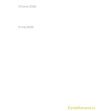
DIVERSE
30 iunie 2026
Momentul în care copilul dispărut în Sibiu a fost găsit: „L-
am văzut într-o poiană, iar el ne-a salutat cu…
DIVERSE
13 mai 2026
Categorii:
Afaceri si Industrii
Cultura si Entertainment
Diverse
Home & Deco
Sanatate / Hobby
Tech
© Acest site este creat si administrat de
ZorideRomania.ro
. Toate