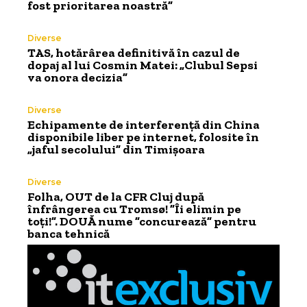
fost prioritarea noastră”
Diverse
TAS, hotărârea definitivă în cazul de
dopaj al lui Cosmin Matei: „Clubul Sepsi
va onora decizia”
Diverse
Echipamente de interferență din China
disponibile liber pe internet, folosite în
„jaful secolului” din Timișoara
Diverse
Folha, OUT de la CFR Cluj după
înfrângerea cu Tromsø! ”Îi elimin pe
toți!”. DOUĂ nume ”concurează” pentru
banca tehnică