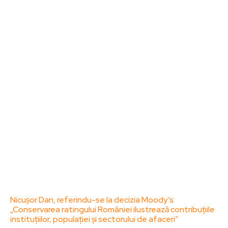
Sanatate / Hobby
Home & Deco
Bun venit la ZorideRomania.ro !
ZorideRomania.ro un site de știri / blog de noutăți,
dedicat diseminării de informații și actualități.
Acesta oferă articole, reportaje și analize pe teme
diverse, de la evenimente curente la subiecte
specifice de interes. Este un spațiu digital pentru
informare și educație. Contactati-ne oricand la
adresa: contact@zorideromania.ro
Politica de Confidentialitate – ZorideRomania.ro
Politica de cookies (GDPR)
Contact
Ultimele postari:
Nicușor Dan, referindu-se la decizia Moody’s:
„Conservarea ratingului României ilustrează contribuțiile
instituțiilor, populației și sectorului de afaceri”