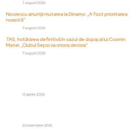
DIVERSE
7 august 2026
Nicolescu anunță mutarea la Dinamo: „A fost prioritarea
noastră”
DIVERSE
7 august 2026
TAS, hotărârea definitivă în cazul de dopaj al lui Cosmin
Matei: „Clubul Sepsi va onora decizia”
DIVERSE
7 august 2026
Stiri populare:
Mesajul liderului iranian adresat Papei Leon, ca reacție la
„ofensa” provocată de Donald Trump: „În numele
străvechii națiuni a Iranului”
DIVERSE
13 aprilie 2026
Dennis Man, 88 de minute în Liverpool – PSV 4-1!
Evaluarea obținută după triumful remarcabil de pe
Anfield
DIVERSE
26 noiembrie 2025