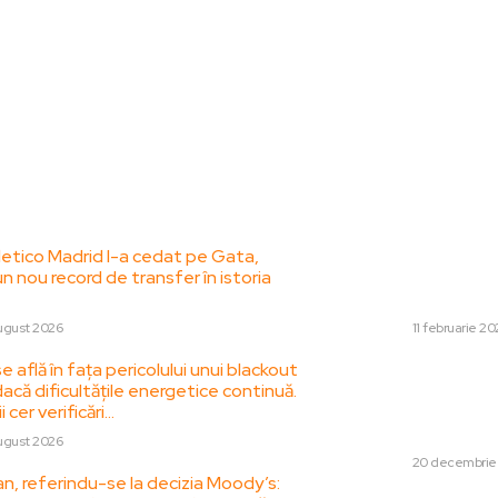
le postari:
Stiri popul
tletico Madrid l-a cedat pe Gata,
Ciolacu îl învinov
un nou record de transfer în istoria
manevră contabil
deficitului: „Ca s
ugust 2026
DIVERSE
11 februarie 20
 află în fața pericolului unui blackout
Rapoartele agenții
că dificultățile energetice continuă.
Unite sugerează că
i cer verificări…
ocupa zone din Eur
parte din...
ugust 2026
DIVERSE
20 decembrie
n, referindu-se la decizia Moody’s: