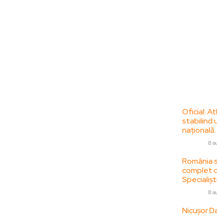
Bun venit la
Ultime
ZorideRomania.ro !
Oficial: A
stabilind 
ZorideRomania.ro un site de știri / blog de
națională.
noutăți, dedicat diseminării de informații
DIVERSE
8 a
și actualități. Acesta oferă articole,
reportaje și analize pe teme diverse, de la
România se
complet da
evenimente curente la subiecte specifice
Specialiști
de interes. Este un spațiu digital pentru
informare și educație. Contactati-ne
DIVERSE
8 a
oricand la adresa:
Nicușor Da
contact@zorideromania.ro