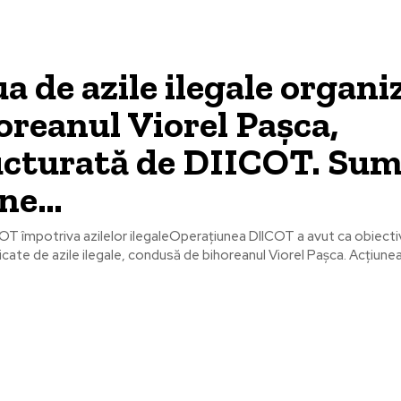
a de azile ilegale organi
oreanul Viorel Pașca,
ucturată de DIICOT. Sum
ane…
OT împotriva azilelor ilegaleOperațiunea DIICOT a avut ca obiec
cate de azile ilegale, condusă de bihoreanul Viorel Pașca. Acțiunea 