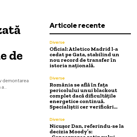
Articole recente
zată
Diverse
Oficial: Atletico Madrid l-a
e de
cedat pe Gata, stabilind un
nou record de transfer în
istoria națională.
Diverse
tiv demontarea
România se află în fața
a...
pericolului unui blackout
complet dacă dificultățile
energetice continuă.
Specialiștii cer verificări…
Diverse
Nicușor Dan, referindu-se la
decizia Moody’s:
„Conservarea ratingului