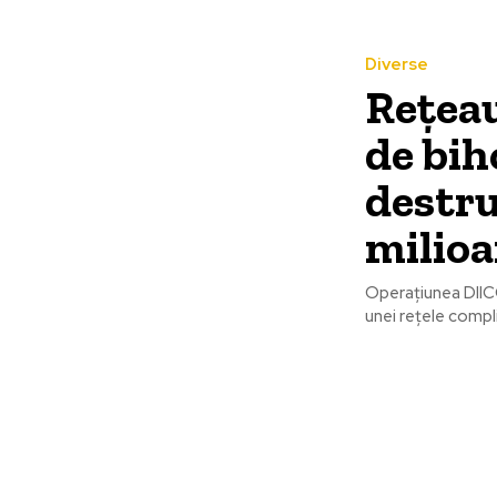
Diverse
Rețeau
de bih
destr
milio
Operațiunea DIIC
unei rețele compli