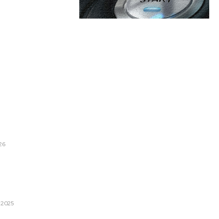
are:
Categorii:
ățește pe Bolojan de „o
ă” pentru reducerea
Afaceri si Industrii
ă devină eroul României”
Cultura si Entertainment
26
Diverse
lor de informații ale Statelor
Home & Deco
 Putin are planuri de a
opa, inclusiv națiuni care fac
Sanatate / Hobby
Tech
 2025