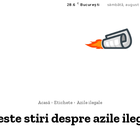
C
28.6
București
sâmbătă, august 
Acasă
Etichete
Azile ilegale
este stiri despre
azile ile