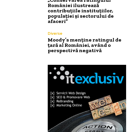
României ilustrează
contribuțiile instituțiilor,
populației și sectorului de
afaceri”
Diverse
Moody’s menține ratingul de
țară al României, având o
perspectivă negativă