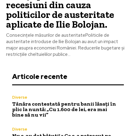
recesiuni din cauza
politicilor de austeritate
aplicate de Ilie Bolojan.
Consecințele măsurilor de austeritatePoliticile de
austeritate introduse de Ilie Bolojan au avut un impact
major asupra economiei României. Reducerile bugetare și
restricțiile cheltuielilor publice...
Articole recente
Diverse
Tânăra contestată pentru banii lăsați în
plic la nuntă: „Cu 1.600 de lei, era mai
bine să nu vii”
Diverse
Nu s-au dat bătuti! » Ce s-a petrecut pe