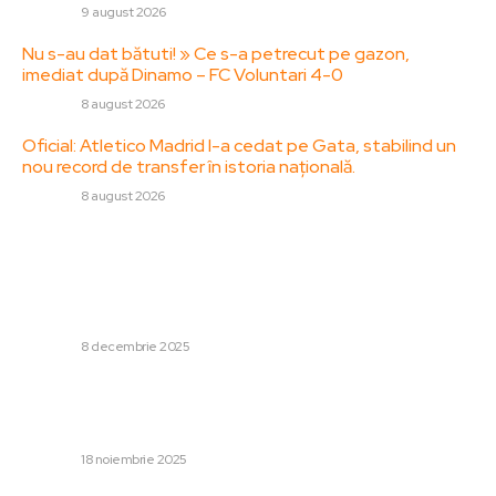
DIVERSE
9 august 2026
Nu s-au dat bătuti! » Ce s-a petrecut pe gazon,
imediat după Dinamo – FC Voluntari 4-0
DIVERSE
8 august 2026
Oficial: Atletico Madrid l-a cedat pe Gata, stabilind un
nou record de transfer în istoria națională.
DIVERSE
8 august 2026
Stiri populare:
Prima reacție a lui Nicușor Dan în urma câștigului lui Ciucu
la alegerile din București: Ce vede el ca fiind „obligatoriu”
de realizat
DIVERSE
8 decembrie 2025
O serie de site-uri din România și platformele Facebook,
X și OpenAI au fost afectate. Serviciile Cloudflare au
fost suspendate temporar.
DIVERSE
18 noiembrie 2025