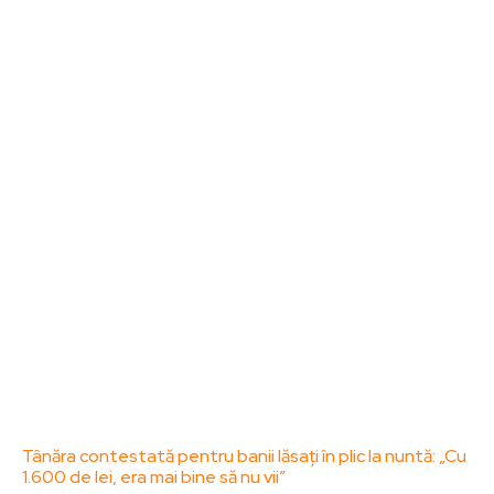
Noutati
Tech
Cultura si Entertainment
Sanatate / Hobby
Home & Deco
Bun venit la ZorideRomania.ro !
ZorideRomania.ro un site de știri / blog de noutăți,
dedicat diseminării de informații și actualități.
Acesta oferă articole, reportaje și analize pe teme
diverse, de la evenimente curente la subiecte
specifice de interes. Este un spațiu digital pentru
informare și educație. Contactati-ne oricand la
adresa: contact@zorideromania.ro
Politica de Confidentialitate – ZorideRomania.ro
Politica de cookies (GDPR)
Contact
Ultimele postari:
Tânăra contestată pentru banii lăsați în plic la nuntă: „Cu
1.600 de lei, era mai bine să nu vii”