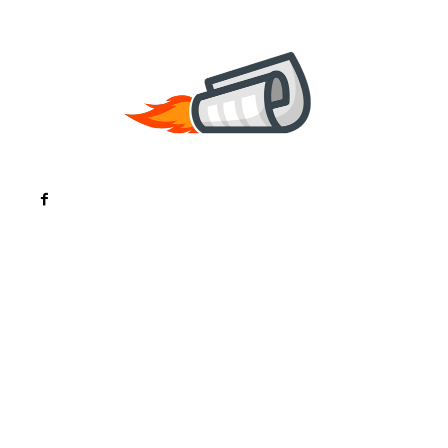
Noutati
Tech
Cultura si Entertainment
Sanatate / Hobby
Home & Deco
Bun venit la ZorideRomania.ro !
ZorideRomania.ro un site de știri / blog de noutăți,
dedicat diseminării de informații și actualități.
Acesta oferă articole, reportaje și analize pe teme
diverse, de la evenimente curente la subiecte
specifice de interes. Este un spațiu digital pentru