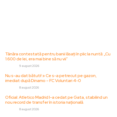
informare și educație. Contactati-ne oricand la
adresa: contact@zorideromania.ro
Politica de Confidentialitate – ZorideRomania.ro
Politica de cookies (GDPR)
Contact
Ultimele postari:
Tânăra contestată pentru banii lăsați în plic la nuntă: „Cu
1.600 de lei, era mai bine să nu vii”
DIVERSE
9 august 2026
Nu s-au dat bătuti! » Ce s-a petrecut pe gazon,
imediat după Dinamo – FC Voluntari 4-0
DIVERSE
8 august 2026
Oficial: Atletico Madrid l-a cedat pe Gata, stabilind un
nou record de transfer în istoria națională.
DIVERSE
8 august 2026