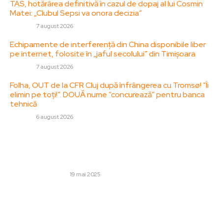
TAS, hotărârea definitivă în cazul de dopaj al lui Cosmin
Matei: „Clubul Sepsi va onora decizia”
DIVERSE
7 august 2026
Echipamente de interferență din China disponibile liber
pe internet, folosite în „jaful secolului” din Timișoara
DIVERSE
7 august 2026
Folha, OUT de la CFR Cluj după înfrângerea cu Tromsø! ”Îi
elimin pe toți!”. DOUĂ nume ”concurează” pentru banca
tehnică
DIVERSE
6 august 2026
Stiri populare:
Cum analizăm profilul de ancore într-o campanie de
backlinking?
AFACERI SI INDUSTRII
19 mai 2025
Avertismentul Rusiei: Moscova publică pentru prima
dată posibilele măsuri în cazul în care „Groenlanda își
dezvoltă abilitățile militare”