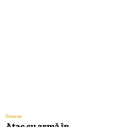
Diverse
Atac cu armă în