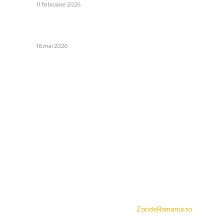
DIVERSE
11 februarie 2026
Danny Armstrong, nedumerit după Dinamo – CFR Cluj:
„Am ajuns la meciul de baraj, nu?”
DIVERSE
16 mai 2026
Categorii:
Afaceri si Industrii
Cultura si Entertainment
Diverse
Home & Deco
Sanatate / Hobby
Tech
© Acest site este creat si administrat de
ZorideRomania.ro
. Toate
drepturile rezervate.