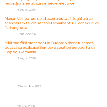
restricționarea utilizării energiei electrice.
DIVERSE
6 august 2026
Marian Voinea, om de afaceri arestat în legătură cu
scandalul mitei din sectorul armamentului, conexiuni cu
‘Ndrangheta
DIVERSE
6 august 2026
Infiltrare fără precedent în Europa: o dronă rusească
dotată cu explozibil Semtex a sosit pe aeroportul din
Leipzig, Germania
DIVERSE
5 august 2026
Stiri populare:
Gigi Becali abandonează propria creație: „Nu
funcționează și asta e!”
DIVERSE
23 noiembrie 2025
Turcia – Paraguay 0-1. Formația lui Vincenzo Montella
scoasă din Cupa Mondială 2026!
DIVERSE
20 iunie 2026