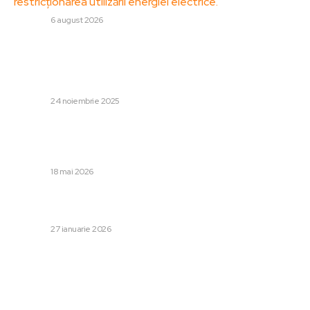
restricționarea utilizării energiei electrice.
DIVERSE
6 august 2026
Stiri populare:
„Nu ne satisface”: Kremlinul a refuzat printr-un cuvânt
planul de pace european pentru Ucraina
DIVERSE
24 noiembrie 2025
Livetext Război în Iran, ziua 81: Trump stabilește o
singură condiție pentru Iran în vederea renunțării la
atacul militar.
DIVERSE
18 mai 2026
Europa nu poate să se protejeze fără ajutorul SUA,
atrage atenția liderul NATO. Rutte: „Nu mai aveați iluzii”
DIVERSE
27 ianuarie 2026
Categorii:
Afaceri si Industrii