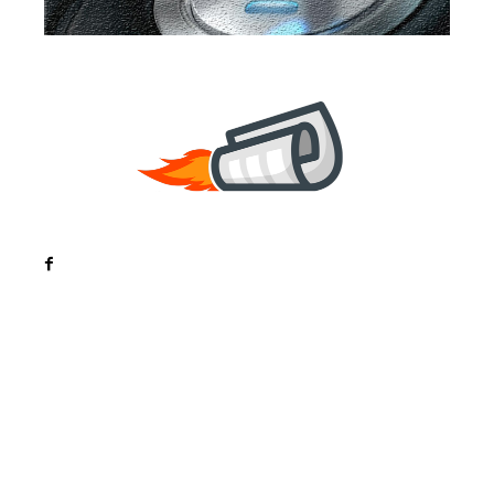
Noutati
Tech
Cultura si Entertainment
Sanatate / Hobby
Home & Deco
Bun venit la ZorideRomania.ro !
ZorideRomania.ro un site de știri / blog de noutăți,
dedicat diseminării de informații și actualități.
Acesta oferă articole, reportaje și analize pe teme
diverse, de la evenimente curente la subiecte