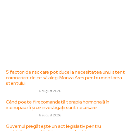
specifice de interes. Este un spațiu digital pentru
informare și educație. Contactati-ne oricand la
adresa: contact@zorideromania.ro
Politica de Confidentialitate – ZorideRomania.ro
Politica de cookies (GDPR)
Contact
Ultimele postari:
5 factori de risc care pot duce la necesitatea unui stent
coronarian: de ce să alegi Monza Ares pentru montarea
stentului
SANATATE / HOBBY
6 august 2026
Când poate fi recomandată terapia hormonală în
menopauză și ce investigații sunt necesare
SANATATE / HOBBY
6 august 2026
Guvernul pregătește un act legislativ pentru